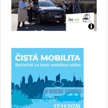
Jaké
jsme
ženy-
řidičky