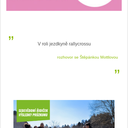
V roli jezdkyně rallycrossu
LEA
 jízdu
rozhovor se Štěpánkou Mottlovou