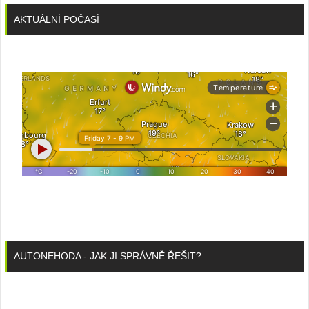
AKTUÁLNÍ POČASÍ
AUTONEHODA - JAK JI SPRÁVNĚ ŘEŠIT?