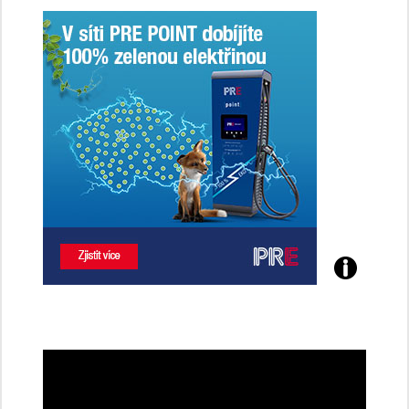
Poznejte
všechny
dobíjecí
stanice