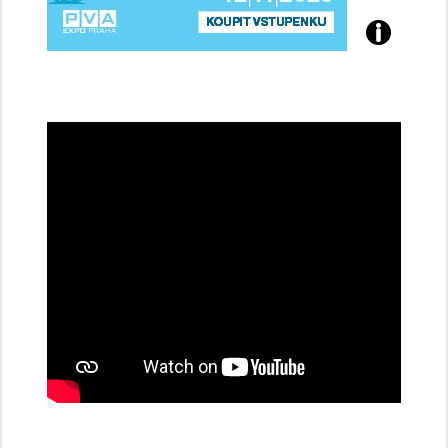
Přijďte
na
konferenci