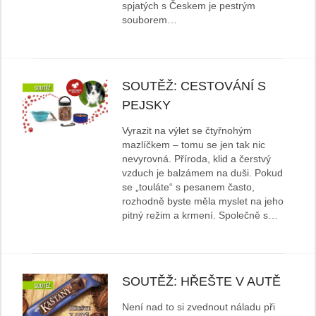
spjatých s Českem je pestrým
souborem…
SOUTĚŽ: CESTOVÁNÍ S
PEJSKY
Vyrazit na výlet se čtyřnohým
mazlíčkem – tomu se jen tak nic
nevyrovná. Příroda, klid a čerstvý
vzduch je balzámem na duši. Pokud
se „touláte“ s pesanem často,
rozhodně byste měla myslet na jeho
pitný režim a krmení. Společně s…
SOUTĚŽ: HŘEŠTE V AUTĚ
Není nad to si zvednout náladu při