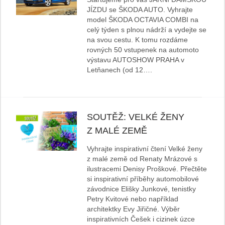
JÍZDU se ŠKODA AUTO. Vyhrajte
model ŠKODA OCTAVIA COMBI na
celý týden s plnou nádrží a vydejte se
na svou cestu. K tomu rozdáme
rovných 50 vstupenek na automoto
výstavu AUTOSHOW PRAHA v
Letňanech (od 12….
SOUTĚŽ: VELKÉ ŽENY
Z MALÉ ZEMĚ
Vyhrajte inspirativní čtení Velké ženy
z malé země od Renaty Mrázové s
ilustracemi Denisy Proškové. Přečtěte
si inspirativní příběhy automobilové
závodnice Elišky Junkové, tenistky
Petry Kvitové nebo například
architektky Evy Jiřičné. Výběr
inspirativních Češek i cizinek úzce