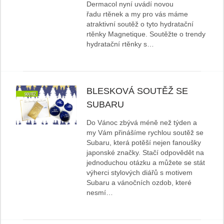
Dermacol nyní uvádí novou
řadu rtěnek a my pro vás máme
atraktivní soutěž o tyto hydratační
rtěnky Magnetique. Soutěžte o trendy
hydratační rtěnky s…
BLESKOVÁ SOUTĚŽ SE
SUBARU
Do Vánoc zbývá méně než týden a
my Vám přinášíme rychlou soutěž se
Subaru, která potěší nejen fanoušky
japonské značky. Stačí odpovědět na
jednoduchou otázku a můžete se stát
výherci stylových diářů s motivem
Subaru a vánočních ozdob, které
nesmí…