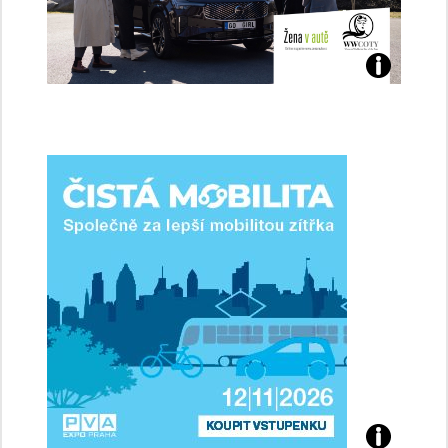
Jaké
jsme
ženy-
řidičky
Přijďte