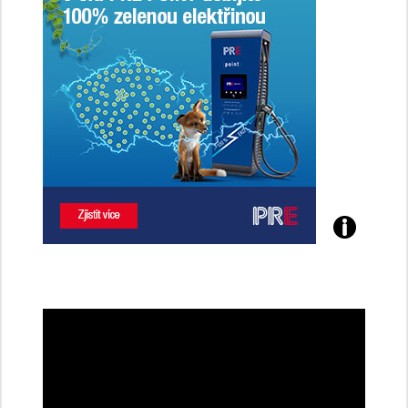
Poznejte
všechny
dobíjecí
stanice
PRE