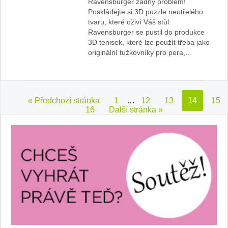
Ravensburger žádný problém!
Poskládejte si 3D puzzle neotřelého
tvaru, které oživí Váš stůl.
Ravensburger se pustil do produkce
3D tenisek, které lze použít třeba jako
originální tužkovníky pro pera,…
« Předchozí stránka
1
…
12
13
14
15
16
Další stránka »