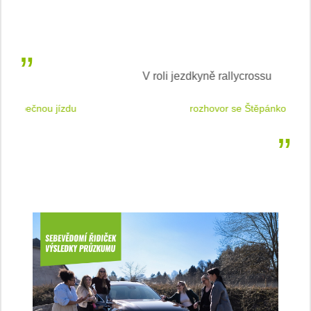
V roli jezdkyně rallycrossu
LEA
 jízdu
rozhovor se Štěpánkou Mottlovou