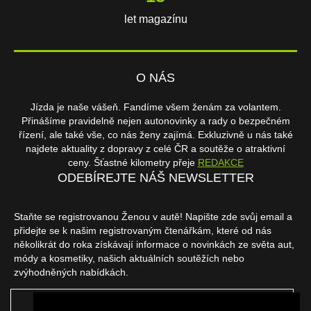
let magazínu
O NÁS
Jízda je naše vášeň. Fandíme všem ženám za volantem.
Přinášíme pravidelně nejen autonovinky a rady o bezpečném
řízení, ale také vše, co nás ženy zajímá. Exkluzivně u nás také
najdete aktuality z dopravy z celé ČR a soutěže o atraktivní
ceny. Šťastné kilometry přeje
REDAKCE
ODEBÍREJTE NÁŠ NEWSLETTER
Staňte se registrovanou Ženou v autě! Napište zde svůj email a
přidejte se k našim registrovaným čtenářkám, které od nás
několikrát do roka získávají informace o novinkách ze světa aut,
módy a kosmetiky, našich aktuálních soutěžích nebo
zvýhodněných nabídkách.
ODEBÍRAT