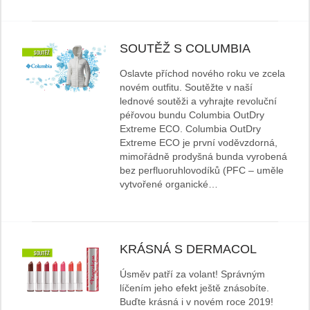
SOUTĚŽ S COLUMBIA
Oslavte příchod nového roku ve zcela
novém outfitu. Soutěžte v naší
lednové soutěži a vyhrajte revoluční
péřovou bundu Columbia OutDry
Extreme ECO. Columbia OutDry
Extreme ECO je první voděvzdorná,
mimořádně prodyšná bunda vyrobená
bez perfluoruhlovodíků (PFC – uměle
vytvořené organické…
KRÁSNÁ S DERMACOL
Úsměv patří za volant! Správným
líčením jeho efekt ještě znásobíte.
Buďte krásná i v novém roce 2019!