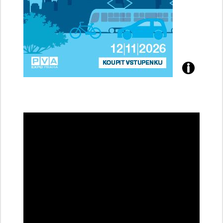
Přijďte
na
konferenci