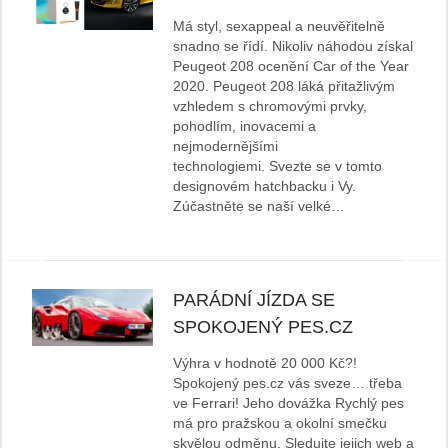
Má styl, sexappeal a neuvěřitelně
snadno se řídí. Nikoliv náhodou získal
Peugeot 208 ocenění Car of the Year
2020. Peugeot 208 láká přitažlivým
vzhledem s chromovými prvky,
pohodlím, inovacemi a
nejmodernějšími
technologiemi. Svezte se v tomto
designovém hatchbacku i Vy.
Zúčastněte se naší velké…
PARÁDNÍ JÍZDA SE
SPOKOJENÝ PES.CZ
Výhra v hodnotě 20 000 Kč?!
Spokojený pes.cz vás sveze… třeba
ve Ferrari! Jeho dovážka Rychlý pes
má pro pražskou a okolní smečku
skvělou odměnu. Sledujte jejich web a