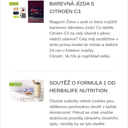
BAREVNÁ JÍZDA S
CITROËN C3
Magazín Žena v autě.cz letos rozjíždí
barevnou dámskou jízdu! Co takhle
Citroën C3 na celý víkend s plnou
nádrží zdarma? Celý máj soutěžíme o
tento príma model do města a dalších
24 cen z kolekce značky
Citroën. Ve hře je například velká…
SOUTĚŽ O FORMULA 1 OD
HERBALIFE NUTRITION
Chutné sušenky neboli cookies jsou
oblíbenou pochoutkou téměř v každé
domácnosti. Pokud se však snažíte
dodržovat pravidla zdravého životního
stylu, neměly by se tyto sladké