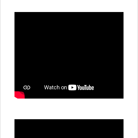
všechny
dobíjecí
stanice
PRE