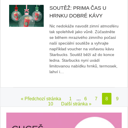
SOUTĚŽ: PRIMA ČAS U
HRNKU DOBRÉ KÁVY
Nic nedokáže navodit zimní atmosféru
tak spolehlivě jako vůně. Zúčastněte
se během mrazivého zimního počasí
naší speciální soutěže a vyhrajte
například voucher na voňavou kávu
Starbucks. Soutěž běží až do konce
ledna. Starbucks nyní uvádí
limitovanou nabídku hrnků, termosek,
lahví i…
« Předchozí stránka
1
…
6
7
8
9
10
Další stránka »