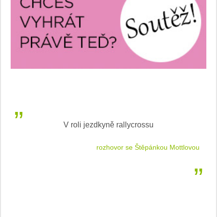
V roli jezdkyně rallycrossu
LEA
 jízdu
rozhovor se Štěpánkou Mottlovou