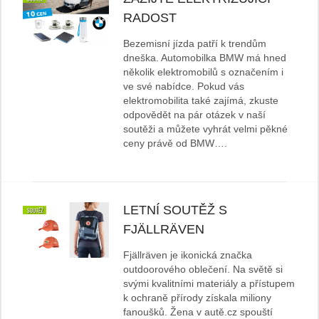
RADOST
Bezemisní jízda patří k trendům
dneška. Automobilka BMW má hned
několik elektromobilů s označením i
ve své nabídce. Pokud vás
elektromobilita také zajímá, zkuste
odpovědět na pár otázek v naší
soutěži a můžete vyhrát velmi pěkné
ceny právě od BMW….
LETNÍ SOUTĚŽ S
FJÄLLRÄVEN
Fjällräven je ikonická značka
outdoorového oblečení. Na světě si
svými kvalitními materiály a přístupem
k ochraně přírody získala miliony
fanoušků. Žena v autě.cz spouští