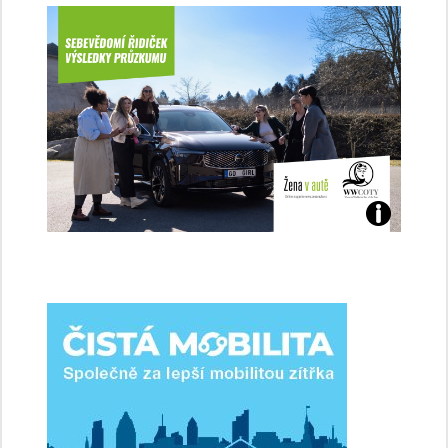
Jaké
jsme
ženy-
řidičky