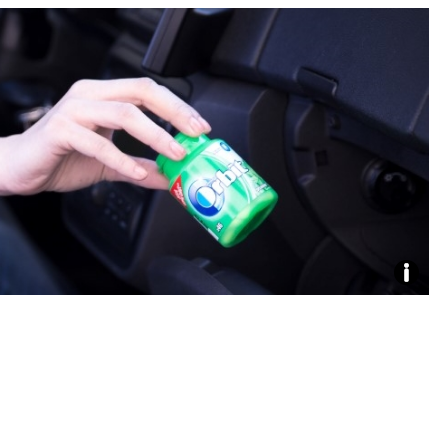
Foto:
archiv
webu