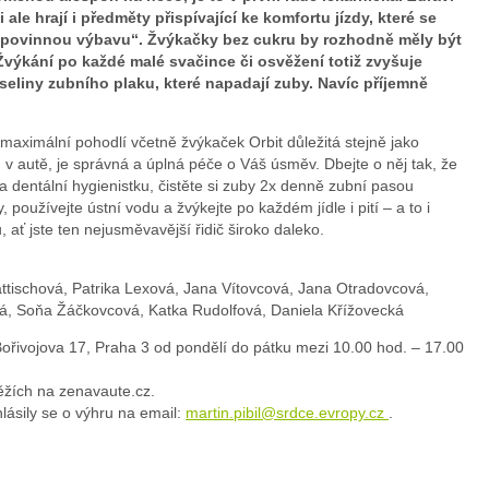
 ale hrají i předměty přispívající ke komfortu jízdy, které se
„nepovinnou výbavu“. Žvýkačky bez cukru by rozhodně měly být
výkání po každé malé svačince či osvěžení totiž zvyšuje
seliny zubního plaku, které napadají zuby. Navíc příjemně
aximální pohodlí včetně žvýkaček Orbit důležitá stejně jako
 v autě, je správná a úplná péče o Váš úsměv. Dbejte o něj tak, že
a dentální hygienistku, čistěte si zuby 2x denně zubní pasou
, používejte ústní vodu a žvýkejte po každém jídle i pití – a to i
ať jste ten nejusměvavější řidič široko daleko.
ttischová, Patrika Lexová, Jana Vítovcová, Jana Otradovcová,
vá, Soňa Žáčkovcová, Katka Rudolfová, Daniela Křížovecká
ořivojova 17, Praha 3 od pondělí do pátku mezi 10.00 hod. – 17.00
ěžích na zenavaute.cz.
lásily se o výhru na email:
martin.pibil@srdce.evropy.cz
.