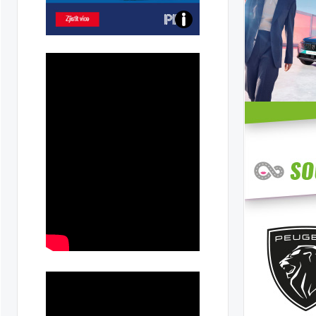
Poznejte
všechny
dobíjecí
stanice
PRE