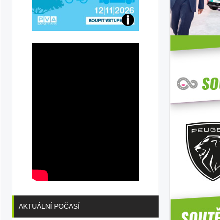
Přijďte
na
konferenci
AKTUÁLNÍ POČASÍ