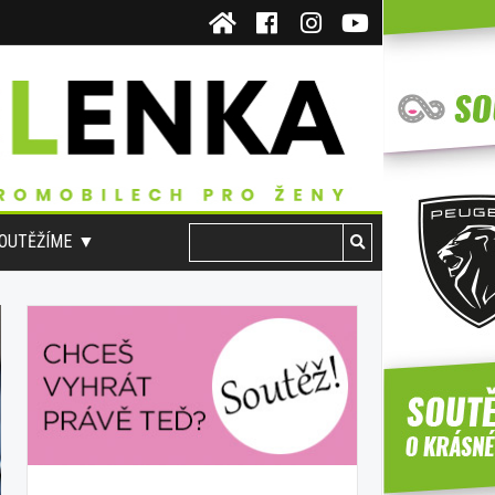
OUTĚŽÍME