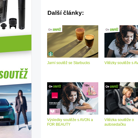
Další články:
Jarní soutěž se Starbucks
Vítězky soutěže s 
Výsledky soutěže s AVON a
Vítězka soutěže o
FOR BEAUTY
autosedačku