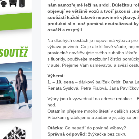
nám samozřejmě leží na srdci. Důležitou roli
objevují ve většině vozů a tvoří jakousi 
součástí každé takové nepovinné výbavy. Ž
produkci slin, což pomáhá neutralizovat ky
osvěží a rozptýlí.
Na dlouhých cestách je nepovinná výbava pro m
výbava povinná. Co je ale klíčové všude, nejen
pravidelně navštěvujete svého zubního lékaře 
s fluoridy, používejte mezizubní čistící pomůcky
v autě. Přejeme Vám usměvavou a svěží cestu, 
Výherci:
1. – 10. cena
– dárkový balíček Orbit: Dana La
Renáta Syslová, Petra Fialová, Jana Pavlíčko
Výhry jsou k vyzvednutí na adrese redakce – B
hod.
Ostatním přejeme mnoho štěstí v dalších sout
Vítězkám gratulujeme a žádáme je, aby se přih
Otázka:
Co nepatří do povinné výbavy?
Správná odpověď:
žvýkačka bez cukru