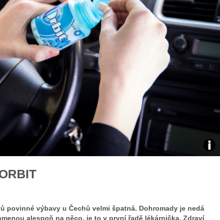
áklady správného poutání
Zabavte děti na cestách
autosedačky
překvapivé rady pro bezpečnou
stručně o autosedačkách
Zdro
ORBIT
arch
web
ků povinné výbavy u Čechů velmi špatná. Dohromady je nedá
menou alespoň na něco, je to v první řadě lékárnička. Zdraví