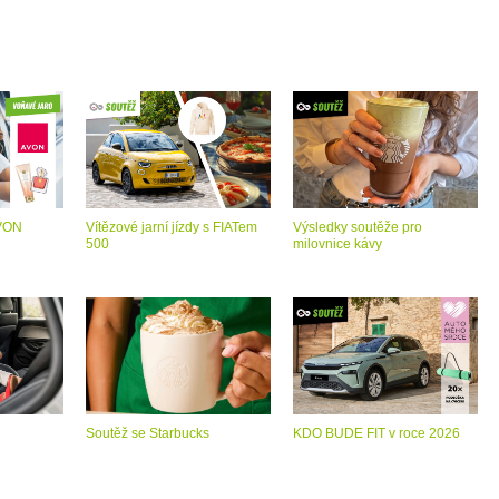
AVON
Vítězové jarní jízdy s FIATem
Výsledky soutěže pro
500
milovnice kávy
Soutěž se Starbucks
KDO BUDE FIT v roce 2026