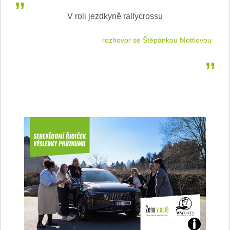
V roli jezdkyně rallycrossu
LEA
 jízdu
rozhovor se Štěpánkou Mottlovou
Jaké