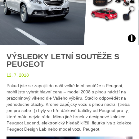
Zdroj
VÝSLEDKY LETNÍ SOUTĚŽE S
foto
PEUGEOT
auto
12. 7. 2018
Peu
Pokud jste se zapojili do naší velké letní soutěže s Peugeot,
mohli jste vyhrát hlavní cenu – model 2008 s plnou nádrží na
prázdninový víkend dle Vašeho výběru. Stačilo odpovědět na
jednoduché otázky. Kromě zápůjčky vozu s plnou nádrží (třeba
jen pro sebe.-)) byly ve hře dárkové balíčky od Peugeot pro ty,
které máte nejvíc ráda. Mimo jiné hrnek z designové kolekce
Peugeot Legend, elektronický hledač klíčů, figurka lva z kolekce
Peugeot Design Lab nebo model vozu Peugeot.