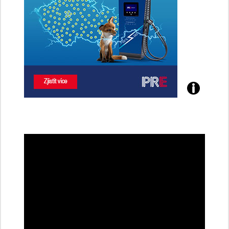
Poznejte
všechny
dobíjecí
stanice
PRE