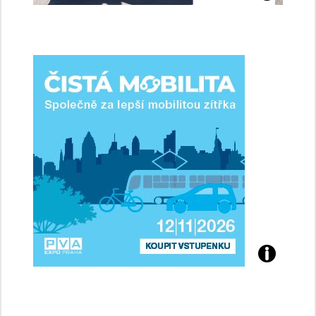
jsme
ženy-
řidičky
Přijďte
na