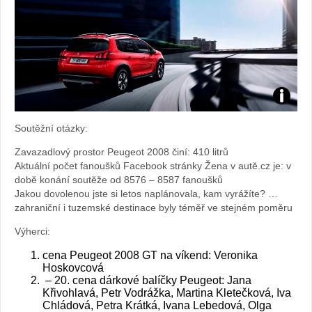
Foto:
Soutěžní otázky:
archiv
Zavazadlový prostor Peugeot 2008 činí: 410 litrů
Aktuální počet fanoušků Facebook stránky Žena v autě.cz je: v
webu
době konání soutěže od 8576 – 8587 fanoušků
Jakou dovolenou jste si letos naplánovala, kam vyrážíte? …
zahraniční i tuzemské destinace byly téměř ve stejném poměru
Výherci:
cena Peugeot 2008 GT na víkend: Veronika
Hoskovcová
– 20. cena dárkové balíčky Peugeot: Jana
Křivohlavá, Petr Vodrážka, Martina Kletečková, Iva
Chládová, Petra Krátká, Ivana Lebedová, Olga