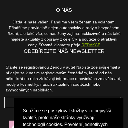
O NÁS
Jízda je naše vášeň. Fandíme všem ženám za volantem.
Přinášíme pravidelně nejen autonovinky a rady o bezpečném
řízení, ale také vše, co nás ženy zajímá. Exkluzivně u nás také
najdete aktuality z dopravy z celé ČR a soutěže o atraktivní
ceny. Šťastné kilometry přeje
REDAKCE
ODEBÍREJTE NÁŠ NEWSLETTER
Staňte se registrovanou Ženou v autě! Napište zde svůj email a
přidejte se k našim registrovaným čtenářkám, které od nás
několikrát do roka získávají informace o novinkách ze světa aut,
módy a kosmetiky, našich aktuálních soutěžích nebo
zvýhodněných nabídkách.
ODEBÍRAT
Snažíme se poskytovat služby v co nejvyšší
NAŠI PARTNEŘI
kvalitě, proto naše stránky využívají
technologii cookies. Povolení jednotlivých