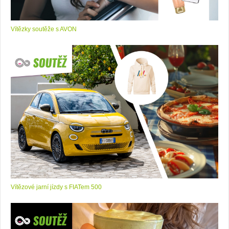
Vítězky soutěže s AVON
Vítězové jarní jízdy s FIATem 500