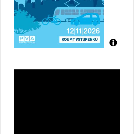
Přijďte
na
konferenci