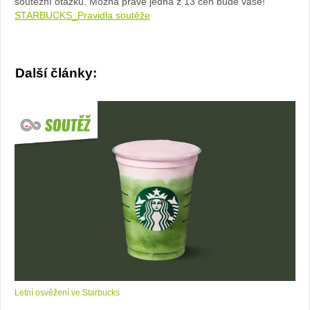
soutěžní otázku. Možná právě jedna z 13 cen bude vaše!
STARBUCKS_Pravidla soutěže
Další články:
Letní osvěžení ve Starbucks