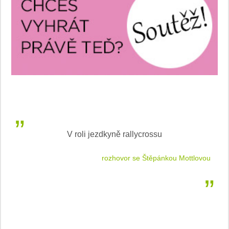
V roli jezdkyně rallycrossu
LEA
 jízdu
rozhovor se Štěpánkou Mottlovou