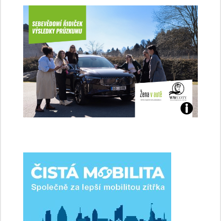
Jaké
jsme
ženy-
řidičky