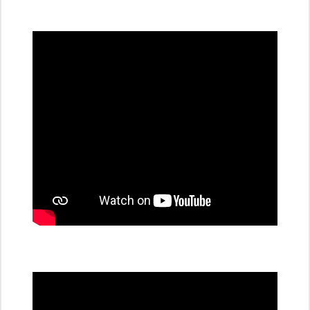
všechny
dobíjecí
stanice
PRE