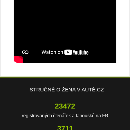
STRUČNĚ O ŽENA V AUTĚ.CZ
23472
registrovaných čtenářek a fanoušků na FB
3711