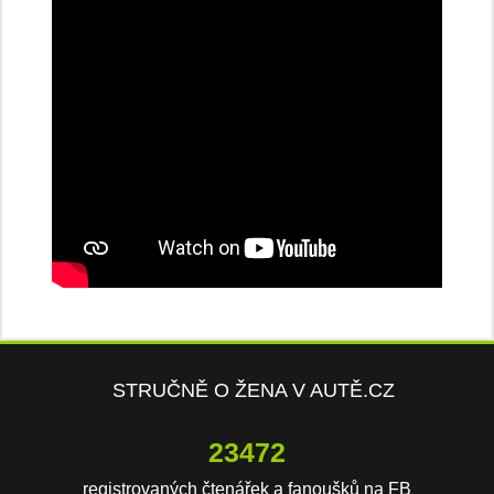
STRUČNĚ O ŽENA V AUTĚ.CZ
23472
registrovaných čtenářek a fanoušků na FB