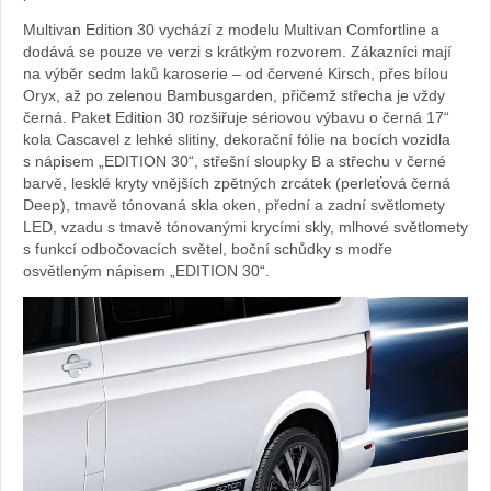
Multivan Edition 30 vychází z modelu Multivan Comfortline a
dodává se pouze ve verzi s krátkým rozvorem. Zákazníci mají
na výběr sedm laků karoserie – od červené Kirsch, přes bílou
Oryx, až po zelenou Bambusgarden, přičemž střecha je vždy
černá. Paket Edition 30 rozšiřuje sériovou výbavu o černá 17“
kola Cascavel z lehké slitiny, dekorační fólie na bocích vozidla
s nápisem „EDITION 30“, střešní sloupky B a střechu v černé
barvě, lesklé kryty vnějších zpětných zrcátek (perleťová černá
Deep), tmavě tónovaná skla oken, přední a zadní světlomety
LED, vzadu s tmavě tónovanými krycími skly, mlhové světlomety
s funkcí odbočovacích světel, boční schůdky s modře
osvětleným nápisem „EDITION 30“.