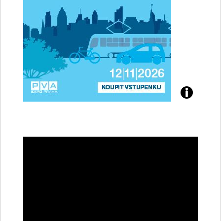
Přijďte
na
konferenci