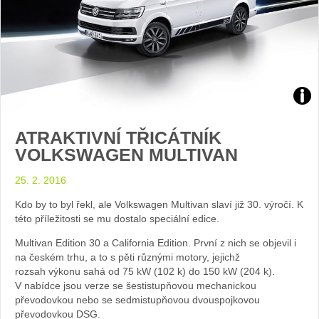
Zdroj
ATRAKTIVNÍ TŘICÁTNÍK
foto
VOLKSWAGEN MULTIVAN
auto
25. 2. 2016
Vol
Kdo by to byl řekl, ale Volkswagen Multivan slaví již 30. výročí. K
této příležitosti se mu dostalo speciální edice.
Multivan Edition 30 a California Edition. První z nich se objevil i
na českém trhu, a to s pěti různými motory, jejichž
rozsah výkonu sahá od 75 kW (102 k) do 150 kW (204 k).
V nabídce jsou verze se šestistupňovou mechanickou
převodovkou nebo se sedmistupňovou dvouspojkovou
převodovkou DSG.