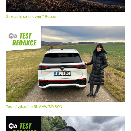
Seznamte se s novým T-Rocem
Test návykového SUV VW TAYRON