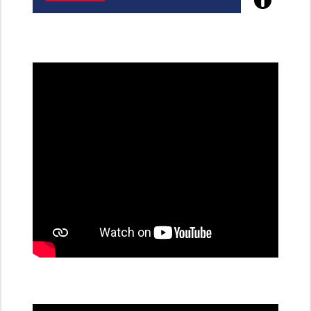
Poznejte
všechny
dobíjecí
stanice
PRE