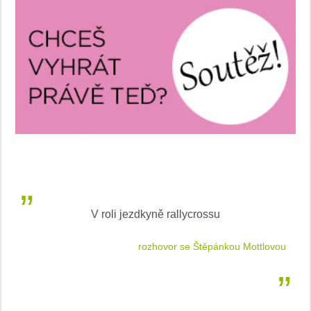
LEAF od Nissan je Světovým ženským autem roku
tlovou
podle WWCOTY