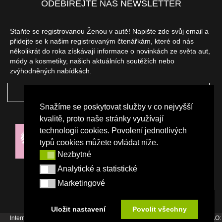
ODEBÍREJTE NÁŠ NEWSLETTER
Staňte se registrovanou Ženou v autě! Napište zde svůj email a
přidejte se k našim registrovaným čtenářkám, které od nás
několikrát do roka získávají informace o novinkách ze světa aut,
módy a kosmetiky, našich aktuálních soutěžích nebo
zvýhodněných nabídkách.
ODEBÍRAT
Snažíme se poskytovat služby v co nejvyšší
NAŠI PARTNEŘI
kvalitě, proto naše stránky využívají
technologii cookies. Povolení jednotlivých
typů cookies můžete ovládat níže.
Nezbytné
Nezbytné
Analytické a statistické
Analytické a statistické
Marketingové
Marketingové
Uložit nastavení
Povolit všechny
Internetový magazín Žena v autě vydává vydavatelství Srdce Evropy s.r.o., IČO: