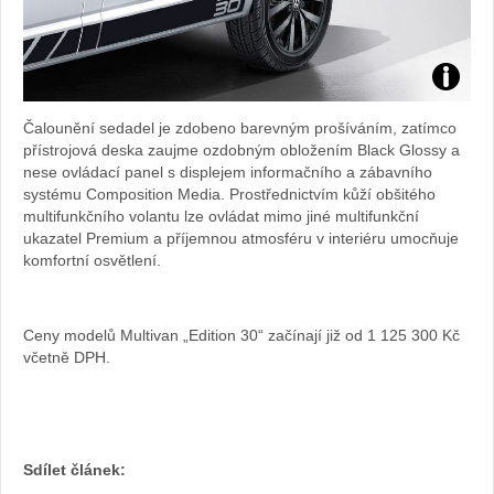
Zdroj:
Čalounění sedadel je zdobeno barevným prošíváním, zatímco
fotoban
přístrojová deska zaujme ozdobným obložením Black Glossy a
nese ovládací panel s displejem informačního a zábavního
automob
systému Composition Media. Prostřednictvím kůží obšitého
multifunkčního volantu lze ovládat mimo jiné multifunkční
Volksw
ukazatel Premium a příjemnou atmosféru v interiéru umocňuje
komfortní osvětlení.
Ceny modelů Multivan „Edition 30“ začínají již od 1 125 300 Kč
včetně DPH.
Sdílet článek: