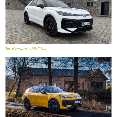
Test překvapivého VW T-Roc