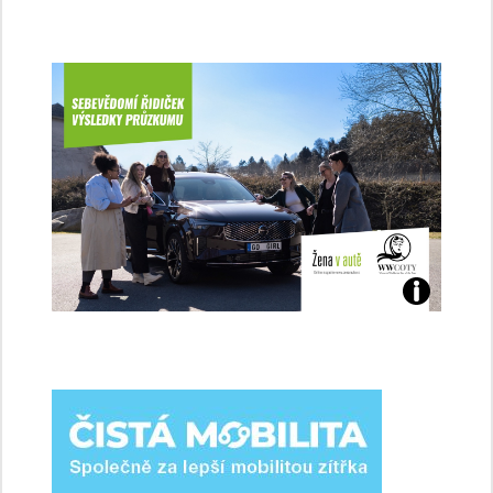
Jaké
jsme
ženy-
řidičky