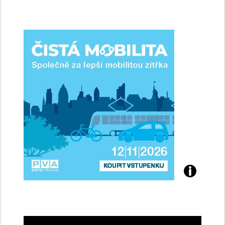
jsme
ženy-
řidičky
Přijďte
na
konferenci