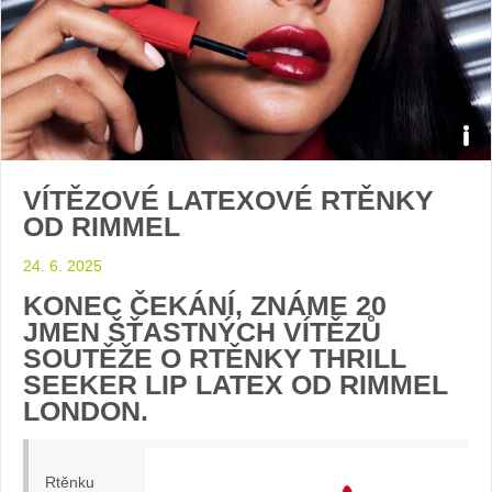
Nov
VÍTĚZOVÉ LATEXOVÉ RTĚNKY
rtěn
OD RIMMEL
thril
24. 6. 2025
foto
KONEC ČEKÁNÍ, ZNÁME 20
JMEN ŠŤASTNÝCH VÍTĚZŮ
Rim
SOUTĚŽE O RTĚNKY THRILL
SEEKER LIP LATEX OD RIMMEL
Lon
LONDON.
Rtěnku