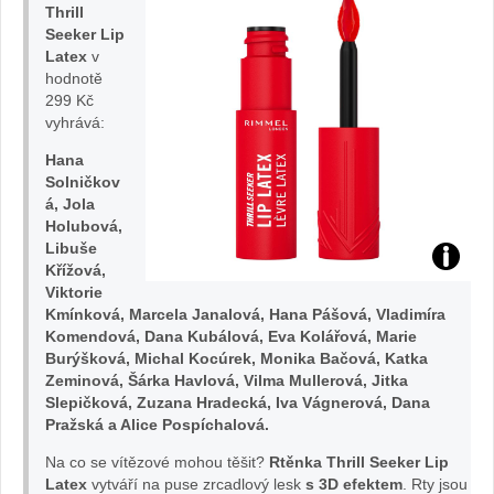
Thrill
Seeker Lip
Latex
v
hodnotě
299 Kč
vyhrává:
Hana
Solničkov
á, Jola
Holubová,
Libuše
Křížová,
Viktorie
Kmínková, Marcela Janalová, Hana Pášová, Vladimíra
Komendová, Dana Kubálová, Eva Kolářová, Marie
Burýšková, Michal Kocúrek, Monika Bačová, Katka
Zeminová, Šárka Havlová, Vilma Mullerová, Jitka
Slepičková, Zuzana Hradecká, Iva Vágnerová, Dana
Pražská a Alice Pospíchalová.
Na co se vítězové mohou těšit?
Rtěnka Thrill Seeker Lip
Latex
vytváří na puse zrcadlový lesk
s 3D efektem
. Rty jsou