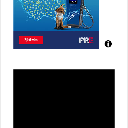
Poznejte
všechny
dobíjecí
stanice
PRE