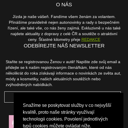
O NÁS
Jízda je naše vášeň. Fandíme všem ženám za volantem.
Přinášíme pravidelně nejen autonovinky a rady o bezpečném
řízení, ale také vše, co nás ženy zajímá. Exkluzivně u nás také
najdete aktuality z dopravy z celé ČR a soutěže o atraktivní
ceny. Šťastné kilometry přeje
REDAKCE
ODEBÍREJTE NÁŠ NEWSLETTER
Staňte se registrovanou Ženou v autě! Napište zde svůj email a
přidejte se k našim registrovaným čtenářkám, které od nás
několikrát do roka získávají informace o novinkách ze světa aut,
módy a kosmetiky, našich aktuálních soutěžích nebo
zvýhodněných nabídkách.
ODEBÍRAT
Snažíme se poskytovat služby v co nejvyšší
NAŠI PARTNEŘI
kvalitě, proto naše stránky využívají
technologii cookies. Povolení jednotlivých
typů cookies můžete ovládat níže.