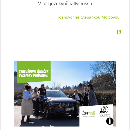
V roli jezdkyně rallycrossu
LEA
 jízdu
rozhovor se Štěpánkou Mottlovou
Jaké