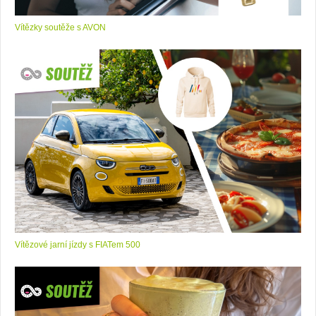
Vítězky soutěže s AVON
Vítězové jarní jízdy s FIATem 500