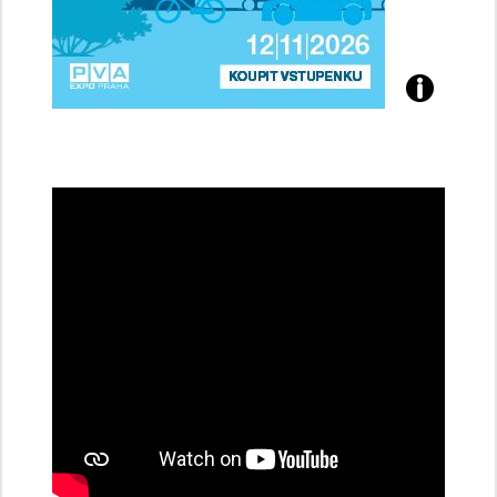
Přijďte
na
konferenci