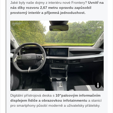
Jaké byly naše dojmy z interiéru nové Frontery?
Uvnitř na
nás díky rozvoru 2,67 metru opravdu zapůsobil
prostorný interiér a příjemná jednoduchost.
TE
Digitální přístrojová deska s
10“palcovým informačním
ST
displejem řidiče a obrazovkou infotainmentu
a stanicí
pro smartphony působí moderně a uživatelsky přátelsky.
O