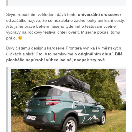
O
Svým robustním vzhledem dává tento
univerzální crossover
pe
od začátku najevo, že se nezalekne žádné louky ani lesní cesty.
A to jsme právě během našeho týdenního testování včetně
výpravy na rockový festival chtěli ověřit. Mizerné počasí tomu
l
přálo.
Fr
Díky čistému designu karoserie Frontera vyniká i v městských
uličkách a sluší jí to. A to nemluvíme o
originálním obutí. Bílé
on
plecháče nepůsobí vůbec lacině, naopak stylově.
ter
a:
fot
o
Že