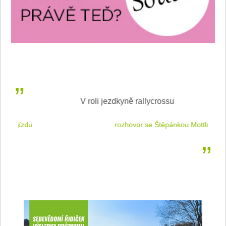
V roli jezdkyně rallycrossu
LEA
 jízdu
rozhovor se Štěpánkou Mottlovou