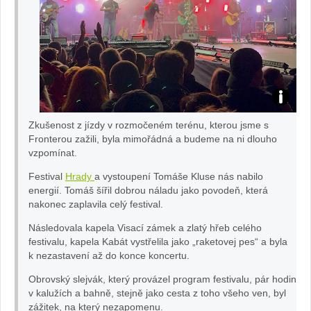
na
v
au
S
tě.
Zkušenost z jízdy v rozmočeném terénu, kterou jsme s
O
Fronterou zažili, byla mimořádná a budeme na ni dlouho
cz
vzpomínat.
pe
Festival
Hrady
a vystoupení Tomáše Kluse nás nabilo
energií. Tomáš šířil dobrou náladu jako povodeň, která
le
nakonec zaplavila celý festival.
Následovala kapela Visací zámek a zlatý hřeb celého
m
festivalu, kapela Kabát vystřelila jako „raketovej pes“ a byla
k nezastavení až do konce koncertu.
Fr
Obrovský slejvák, který provázel program festivalu, pár hodin
on
v kalužích a bahně, stejně jako cesta z toho všeho ven, byl
zážitek, na který nezapomenu.