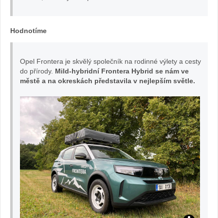
ter
a
Hodnotíme
na
Opel Frontera je skvělý společník na rodinné výlety a cesty
do přírody.
Mild-hybridní Frontera Hybrid se nám ve
fe
městě a na okreskách představila v nejlepším světle.
sti
va
l:
Že
na
v