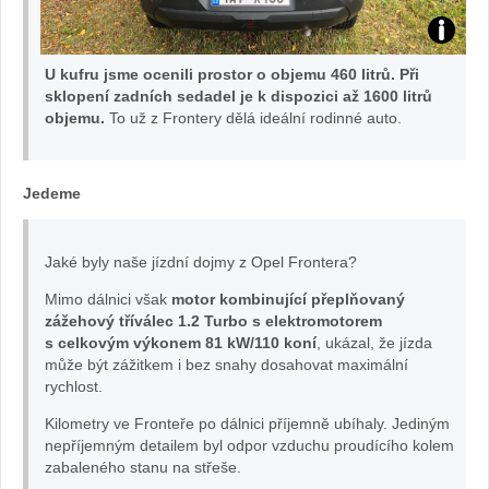
v
TEST
U kufru jsme ocenili prostor o objemu 460 litrů. Při
au
Opel
sklopení zadních sedadel je k dispozici až 1600 litrů
objemu.
To už z Frontery dělá ideální rodinné auto.
tě.
Frontera
cz
foto
Jedeme
Žena
Jaké byly naše jízdní dojmy z Opel Frontera?
v
Mimo dálnici však
motor kombinující přeplňovaný
zážehový tříválec 1.2 Turbo s elektromotorem
autě.cz
s celkovým výkonem 81 kW/110 koní
, ukázal, že jízda
může být zážitkem i bez snahy dosahovat maximální
rychlost.
Kilometry ve Fronteře po dálnici příjemně ubíhaly. Jediným
nepříjemným detailem byl odpor vzduchu proudícího kolem
zabaleného stanu na střeše.