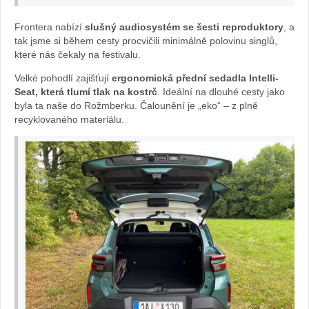
pe
Frontera nabízí
slušný audiosystém se šesti reproduktory
, a
tak jsme si během cesty procvičili minimálně polovinu singlů,
které nás čekaly na festivalu.
l
Velké pohodlí zajišťují
ergonomická přední sedadla Intelli-
Fr
Seat, která tlumí tlak na kostrč
. Ideální na dlouhé cesty jako
byla ta naše do Rožmberku. Čalounění je „eko“ – z plně
on
recyklovaného materiálu.
ter
a:
fot
o
Že
na