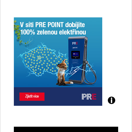
Poznejte
všechny
dobíjecí