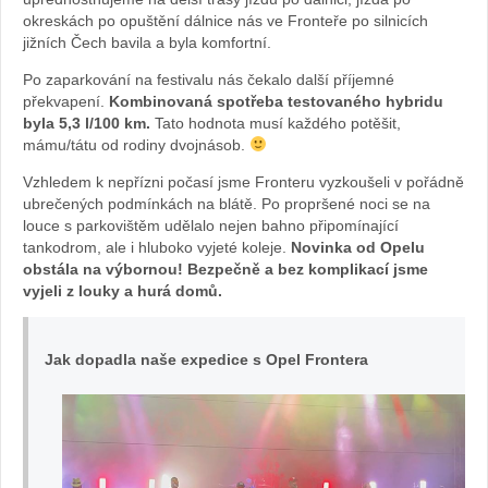
okreskách po opuštění dálnice nás ve Fronteře po silnicích
O
jižních Čech bavila a byla komfortní.
pe
Po zaparkování na festivalu nás čekalo další příjemné
překvapení.
Kombinovaná spotřeba testovaného hybridu
l
byla 5,3 l/100 km.
Tato hodnota musí každého potěšit,
mámu/tátu od rodiny dvojnásob.
Fr
Vzhledem k nepřízni počasí jsme Fronteru vyzkoušeli v pořádně
ubrečených podmínkách na blátě. Po propršené noci se na
on
louce s parkovištěm udělalo nejen bahno připomínající
tankodrom, ale i hluboko vyjeté koleje.
Novinka od Opelu
ter
obstála na výbornou! Bezpečně a bez komplikací jsme
vyjeli z louky a hurá domů.
a:
Jak dopadla naše expedice s Opel Frontera
fot
o
Že