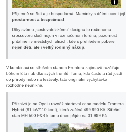
TE
au
Příjemně se řídí a je hospodárná. Maminky s dětmi ocení její
ST
tě.
prostornost a bezpečnost
.
Díky svému „cestovatelskému“ designu to rodinnému
O
cz
crossoveru sluší nejen v rozmočeném terénu, pozornost
přitáhne i v městských ulicích, kde s přehledem pobere
pe
nejen
děti, ale i velký rodinný nákup.
l
V kombinaci se střešním stanem Frontera zajímavě rozšiřuje
Fr
během léta nabídku svých trumfů. Tomu, kdo často a rád jezdí
do přírody nebo na festivaly, tato originální vychytávka
on
rozhodně neunikne.
ter
Příznivá je na Opelu rovněž startovní cena modelu Frontera
Hybrid (81 kW/110 koní), která začíná 499 990 Kč. Střešní
a:
stan MH 500 F&B k tomu dnes přijde na 31 999 Kč.
fot