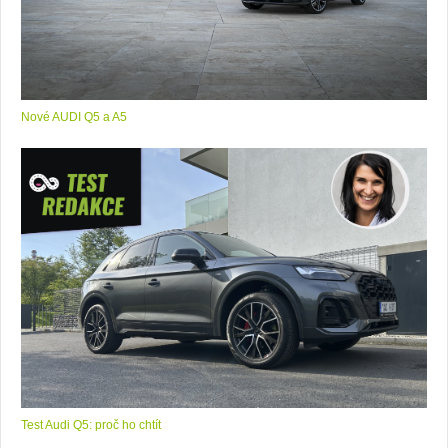
Nové AUDI Q5 a A5
Test Audi Q5: proč ho chtít