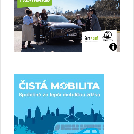
Jaké
jsme
ženy-
řidičky