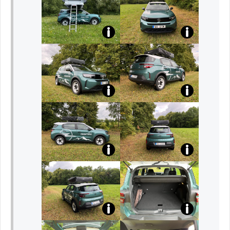
o
Že
na
v
au
tě.
cz