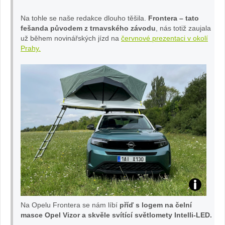
Na tohle se naše redakce dlouho těšila.
Frontera – tato
fešanda původem z trnavského závodu
, nás totiž zaujala
už během novinářských jízd na
červnové prezentaci v okolí
Prahy.
TE
Na Opelu Frontera se nám líbí
příď s logem na čelní
ST
masce Opel Vizor a skvěle svítící světlomety Intelli-LED.