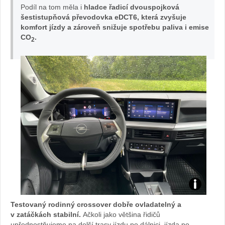
Podíl na tom měla i
hladce řadicí dvouspojková
šestistupňová převodovka eDCT6, která zvyšuje
komfort jízdy a zároveň snižuje spotřebu paliva i emise
CO
.
2
TE
Testovaný rodinný crossover dobře ovladatelný a
ST
v zatáčkách stabilní.
Ačkoli jako většina řidičů
upřednostňujeme na delší trasy jízdu po dálnici, jízda po