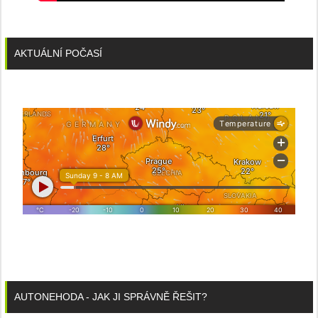
AKTUÁLNÍ POČASÍ
AUTONEHODA - JAK JI SPRÁVNĚ ŘEŠIT?