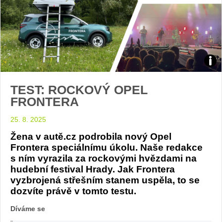
S
TEST: ROCKOVÝ OPEL
Ope
FRONTERA
Fron
25. 8. 2025
na
Žena v autě.cz podrobila nový Opel
Frontera speciálnímu úkolu. Naše redakce
festi
s ním vyrazila za rockovými hvězdami na
hudební festival Hrady. Jak Frontera
Žen
vyzbrojená střešním stanem uspěla, to se
dozvíte právě v tomto testu.
v
Díváme se
autě