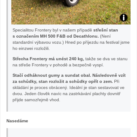
na
v
TEST
Specialitou Frontery byl v našem případě
střešní stan
au
Opel
s označením MH 500 F&B od Decathlonu.
(Není
standardní výbavou vozu.) Hned po příjezdu na festival jsme
tě.
ho einzwei rozložili.
Frontera
Střecha Frontery má unést 240 kg,
takže se dva ve stanu
cz
foto
na střeše Frontery v pohodě a bezpečně vyspí.
Stačí odháknout gumy a sundat obal. Následovně vzít
Žena
za schůdky, stan rozložit a schůdky opřít o zem.
Při
skládání je proces obrácený. Ideální je stan sestavovat ve
v
dvou. Jeden člověk navíc na zastrkávání plachty dovnitř
přijde samozřejmě vhod.
autě.cz
Nasedáme