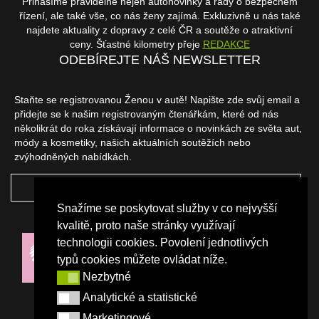
Přinášíme pravidelně nejen autonovinky a rady o bezpečném
řízení, ale také vše, co nás ženy zajímá. Exkluzivně u nás také
najdete aktuality z dopravy z celé ČR a soutěže o atraktivní
ceny. Šťastné kilometry přeje
REDAKCE
ODEBÍREJTE NÁŠ NEWSLETTER
Staňte se registrovanou Ženou v autě! Napište zde svůj email a
přidejte se k našim registrovaným čtenářkám, které od nás
několikrát do roka získávají informace o novinkách ze světa aut,
módy a kosmetiky, našich aktuálních soutěžích nebo
zvýhodněných nabídkách.
ODEBÍRAT
Snažíme se poskytovat služby v co nejvyšší
NAŠI PARTNEŘI
kvalitě, proto naše stránky využívají
technologii cookies. Povolení jednotlivých
typů cookies můžete ovládat níže.
Nezbytné
Nezbytné
Analytické a statistické
Analytické a statistické
Marketingové