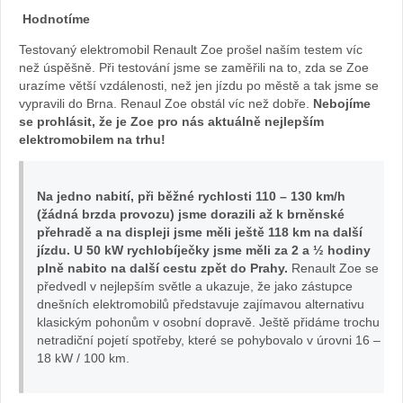
Hodnotíme
fotoban
Testovaný elektromobil Renault Zoe prošel naším testem víc
než úspěšně. Při testování jsme se zaměřili na to, zda se Zoe
automob
urazíme větší vzdálenosti, než jen jízdu po městě a tak jsme se
vypravili do Brna. Renaul Zoe obstál víc než dobře.
Nebojíme
Renault
se prohlásit, že je Zoe pro nás aktuálně nejlepším
elektromobilem na trhu!
Na jedno nabití, při běžné rychlosti 110 – 130 km/h
(žádná brzda provozu) jsme dorazili až k brněnské
přehradě a na displeji jsme měli ještě 118 km na další
jízdu. U 50 kW rychlobíječky jsme měli za 2 a ½ hodiny
plně nabito na další cestu zpět do Prahy.
Renault Zoe se
předvedl v nejlepším světle a ukazuje, že jako zástupce
dnešních elektromobilů představuje zajímavou alternativu
klasickým pohonům v osobní dopravě. Ještě přidáme trochu
netradiční pojetí spotřeby, které se pohybovalo v úrovni 16 –
18 kW / 100 km.