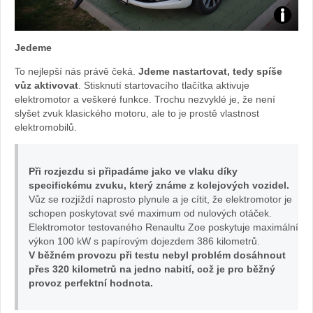
Zdroj:
Jedeme
fotoban
To nejlepší nás právě čeká.
Jdeme nastartovat, tedy spíše
vůz aktivovat
. Stisknutí startovacího tlačítka aktivuje
automob
elektromotor a veškeré funkce. Trochu nezvyklé je, že není
slyšet zvuk klasického motoru, ale to je prostě vlastnost
Renault
elektromobilů.
Při rozjezdu si připadáme jako ve vlaku díky
specifickému zvuku, který známe z kolejových vozidel.
Vůz se rozjíždí naprosto plynule a je cítit, že elektromotor je
schopen poskytovat své maximum od nulových otáček.
Elektromotor testovaného Renaultu Zoe poskytuje maximální
výkon 100 kW s papírovým dojezdem 386 kilometrů.
V běžném provozu při testu nebyl problém dosáhnout
přes 320 kilometrů na jedno nabití, což je pro běžný
provoz perfektní hodnota.