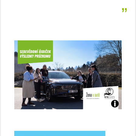
Jaké
jsme
ženy-