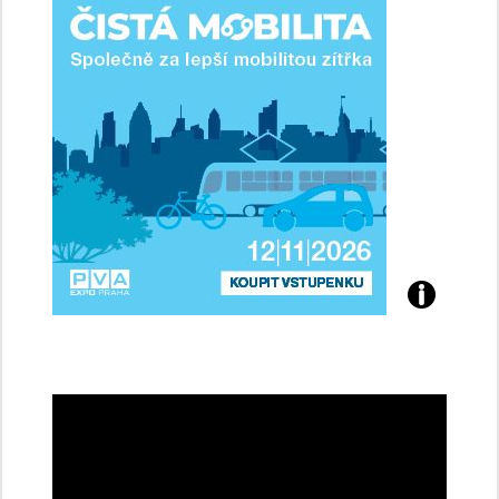
řidičky
Přijďte
na
konferenci