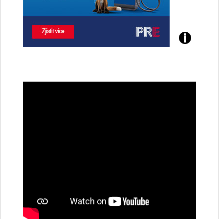
Poznejte
všechny
dobíjecí
stanice
PRE