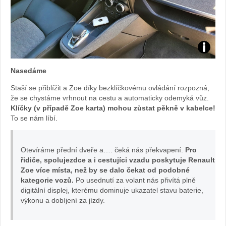
Zdroj:
Nasedáme
fotoban
Staší se přiblížit a Zoe díky bezklíčkovému ovládání rozpozná,
že se chystáme vrhnout na cestu a automaticky odemyká vůz.
automob
Klíčky (v případě Zoe karta) mohou zůstat pěkně v kabelce!
To se nám líbí.
Renault
Otevíráme přední dveře a…. čeká nás překvapení.
Pro
řidiče, spolujezdce a i cestujíci vzadu poskytuje Renault
Zoe více místa, než by se dalo čekat od podobné
kategorie vozů.
Po usednutí za volant nás přivítá plně
digitální displej, kterému dominuje ukazatel stavu baterie,
výkonu a dobíjení za jízdy.