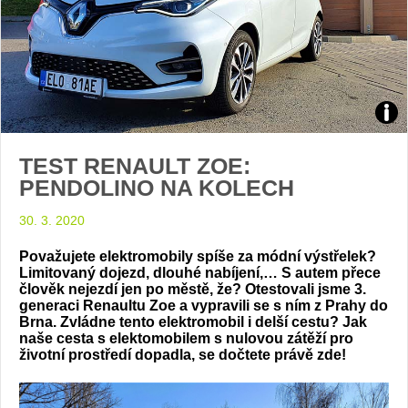
Zdroj
TEST RENAULT ZOE:
foto
PENDOLINO NA KOLECH
auto
30. 3. 2020
Rena
Považujete elektromobily spíše za módní výstřelek?
Limitovaný dojezd, dlouhé nabíjení,… S autem přece
člověk nejezdí jen po městě, že? Otestovali jsme 3.
generaci Renaultu Zoe a vypravili se s ním z Prahy do
Brna. Zvládne tento elektromobil i delší cestu? Jak
naše cesta s elektomobilem s nulovou zátěží pro
životní prostředí dopadla, se dočtete právě zde!