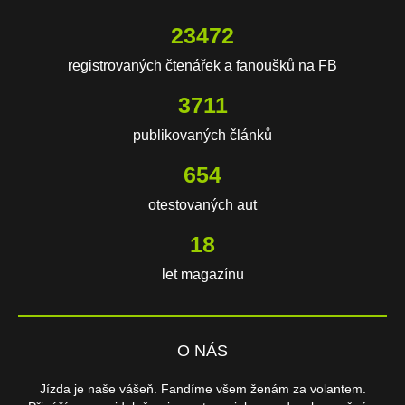
23472
registrovaných čtenářek a fanoušků na FB
3711
publikovaných článků
654
otestovaných aut
18
let magazínu
O NÁS
Jízda je naše vášeň. Fandíme všem ženám za volantem.