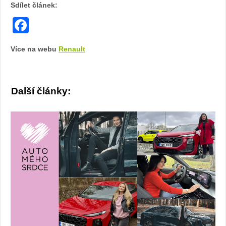
Sdílet článek:
fotoban
Facebook
automob
Více na webu
Renault
Renault
Další články: