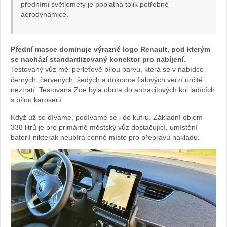
předními světlomety je poplatná tolik potřebné
aerodynamice.
Přední masce dominuje výrazné logo Renault, pod kterým
se nachází standardizovaný konektor pro nabíjení.
Testovaný vůz měl perleťově bílou barvu, která se v nabídce
černých, červených, šedých a dokonce fialových verzí určitě
neztratí. Testovaná Zoe byla obuta do antracitových kol ladících
s bílou karoserií.
Když už se díváme, podíváme se i do kufru. Základní objem
338 litrů je pro primárně městský vůz dostačující, umístění
baterií nikterak neubírá cenné místo pro přepravu nákladu.