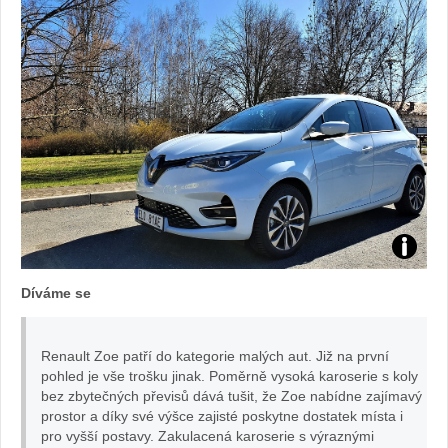
Zdroj:
Díváme se
fotoban
automob
Renault Zoe patří do kategorie malých aut. Již na první
pohled je vše trošku jinak. Poměrně vysoká karoserie s koly
Renault
bez zbytečných převisů dává tušit, že Zoe nabídne zajímavý
prostor a díky své výšce zajisté poskytne dostatek místa i
pro vyšší postavy. Zakulacená karoserie s výraznými