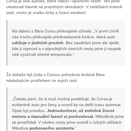
Corsa je živé autíčko, které nabízí i sportovní režim. Ten jsme
Sabina
otestovali hlavně na prázdných okreskách. V zatáčkách krásně
sedí, motor je vcelku tichý a řízení intuitivní.
Kvášová
Na dálnici s Bára Corsu překvapivě užívala: „V první chvíli
nás trochu překvapila přednastavená funkce, která auto
udržuje v jízdních pruzích
. Bez zaváhání jsme ale zjistili,
kde ji vypnout a v plynulejších úsecích cesty jsme ji naopak
rádi využívali včetně tempomatu.“
Že dokáže být jízda s Corsou pohodová dodává Bára
následujícím postřehem ze svých cest:
„Čekala jsem, že si muž možná postěžuje, že Corsa je
evidentně auto pro ženy a ocenil by na delší trasu automat.
Opak byl pravdou.
Jednoduchost, už zmíněná živost
motoru a manuální řazení si pochvaloval.
Několikrát jsme
se prostřídali. V závěru cesty jsme ocenili v úzkých uličkách
Mikulova
parkovacího asistenta
.“