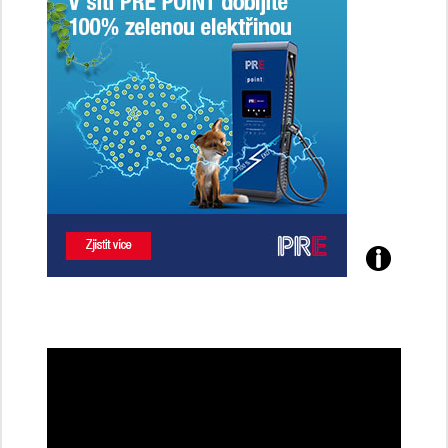
Poznejte
všechny
dobíjecí
stanice
PRE