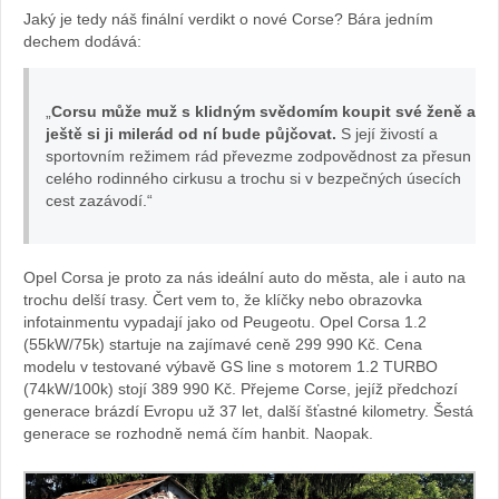
Jaký je tedy náš finální verdikt o nové Corse? Bára jedním
dechem dodává:
Kvášov
„
Corsu může muž s klidným svědomím koupit své ženě a
ještě si ji milerád od ní bude půjčovat.
S její živostí a
sportovním režimem rád převezme zodpovědnost za přesun
celého rodinného cirkusu a trochu si v bezpečných úsecích
cest zazávodí.“
Opel Corsa je proto za nás ideální auto do města, ale i auto na
trochu delší trasy. Čert vem to, že klíčky nebo obrazovka
infotainmentu vypadají jako od Peugeotu. Opel Corsa 1.2
(55kW/75k) startuje na zajímavé ceně 299 990 Kč. Cena
modelu v testované výbavě GS line s motorem 1.2 TURBO
(74kW/100k) stojí 389 990 Kč. Přejeme Corse, jejíž předchozí
generace brázdí Evropu už 37 let, další šťastné kilometry. Šestá
generace se rozhodně nemá čím hanbit. Naopak.