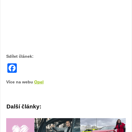
Foto:
Sabina
Kvášová
Sdílet článek:
Facebook
Více na webu
Opel
Další články: