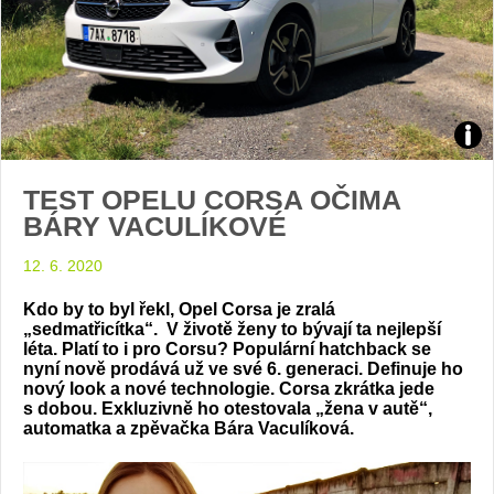
Zdroj
TEST OPELU CORSA OČIMA
foto
BÁRY VACULÍKOVÉ
auto
12. 6. 2020
Opel
Kdo by to byl řekl, Opel Corsa je zralá
„sedmatřicítka“. V životě ženy to bývají ta nejlepší
léta. Platí to i pro Corsu? Populární hatchback se
nyní nově prodává už ve své 6. generaci. Definuje ho
nový look a nové technologie. Corsa zkrátka jede
s dobou. Exkluzivně ho otestovala „žena v autě“,
automatka a zpěvačka Bára Vaculíková.