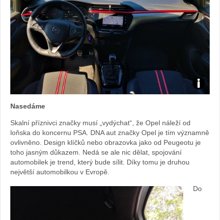
Foto:
Nasedáme
Sabina
Skalní příznivci značky musí „vydýchat“, že Opel náleží od
loňska do koncernu PSA. DNA aut značky Opel je tím významně
Kvášov
ovlivněno. Design klíčků nebo obrazovka jako od Peugeotu je
toho jasným důkazem. Nedá se ale nic dělat, spojování
automobilek je trend, který bude sílit. Díky tomu je druhou
největší automobilkou v Evropě.
Do