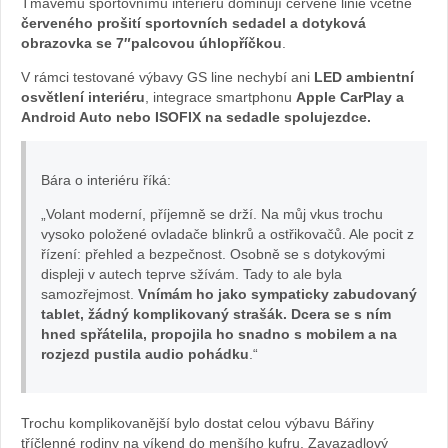
Tmavému sportovnímu interiéru dominují červené linie včetně
červeného prošití sportovních sedadel a dotyková
Kvášová
obrazovka se 7″palcovou úhlopříčkou
.
V rámci testované výbavy GS line nechybí ani
LED ambientní
osvětlení interiéru
, integrace smartphonu
Apple CarPlay a
Android Auto nebo ISOFIX na sedadle spolujezdce.
Bára o interiéru říká:
„Volant moderní, příjemně se drží. Na můj vkus trochu
vysoko položené ovladače blinkrů a ostřikovačů. Ale pocit z
řízení: přehled a bezpečnost. Osobně se s dotykovými
displeji v autech teprve sžívám. Tady to ale byla
samozřejmost.
Vnímám ho jako sympaticky zabudovaný
tablet, žádný komplikovaný strašák. Dcera se s ním
hned spřátelila, propojila ho snadno s mobilem a na
rozjezd pustila audio pohádku
.“
Trochu komplikovanější bylo dostat celou výbavu Bářiny
tříčlenné rodiny na víkend do menšího kufru. Zavazadlový