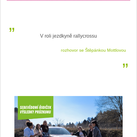
V roli jezdkyně rallycrossu
LEA
 jízdu
rozhovor se Štěpánkou Mottlovou