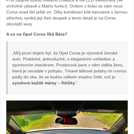
vrcholné výbavě s Matrix funkcí). Ovšem z boku se nám nová
Corsa snad líbí ještě víc. Díky kombinaci bílé karoserie s černou
střechou vyniká její třetí sloupek a tento detail je na Corse
obzvlášť sexy.
A co na Opel Corsa říká Bára?
„Můj první dojem byl, že Opel Corsa je výsostně ženské
auto. Praktické, jednoduché, s elegantním vzhledem a
sportovním interiérem. Prostorově jsem v něm viděla ženu,
která je neustále v pohybu. Tmavé látkové potahy mi rovnou
padly do oka, že se budou celkem snadno čistit, což je
syndrom každé mámy – řidičky
.“