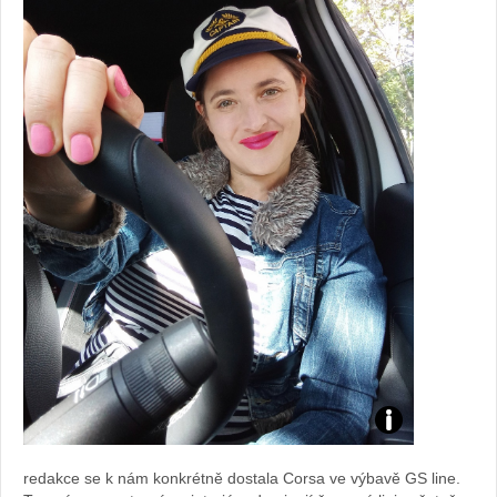
Foto:
redakce se k nám konkrétně dostala Corsa ve výbavě GS line.
Sabina