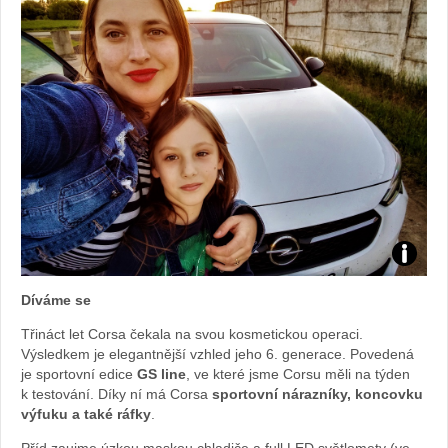
Foto:
Díváme se
Sabina
Třináct let Corsa čekala na svou kosmetickou operaci.
Výsledkem je elegantnější vzhled jeho 6. generace. Povedená
Kvášov
je sportovní edice
GS line
, ve které jsme Corsu měli na týden
k testování. Díky ní má Corsa
sportovní nárazníky, koncovku
výfuku a také ráfky
.
Příd zaujme úzkou maskou chladiče a full LED světlomety (ve