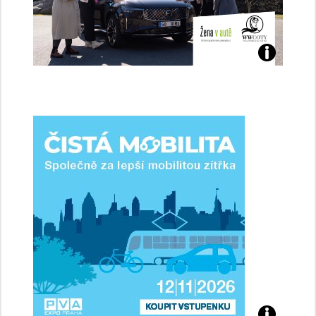
Jaké
jsme
ženy-
řidičky