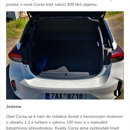
prostor v nové Corse totiž nabízí 309 litrů objemu.
Foto:
Jedeme
Sabina
Opel Corsa se k nám do redakce dostal s benzinovým motorem
o obsahu 1.2 s turbem o výkonu 100 koní a s manuální
Kvášov
6stupňovou převodovkou. Kvality Corsy jsme vyzkoušeli hned