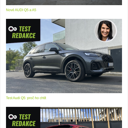
Nové AUDI Q5 a A5
Test Audi Q5: proč ho chtít