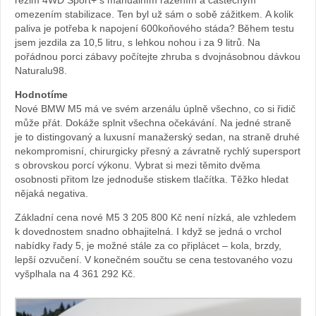
režim 4WD Sport+ s manuálním řazením a částečným
BMW
omezením stabilizace. Ten byl už sám o sobě zážitkem. A kolik
paliva je potřeba k napojení 600koňového stáda? Během testu
jsem jezdila za 10,5 litru, s lehkou nohou i za 9 litrů. Na
pořádnou porci zábavy počítejte zhruba s dvojnásobnou dávkou
Naturalu98.
Hodnotíme
Nové BMW M5 má ve svém arzenálu úplně všechno, co si řidič
může přát. Dokáže splnit všechna očekávání. Na jedné straně
je to distingovaný a luxusní manažerský sedan, na straně druhé
nekompromisní, chirurgicky přesný a závratně rychlý supersport
s obrovskou porcí výkonu. Vybrat si mezi těmito dvěma
osobnosti přitom lze jednoduše stiskem tlačítka. Těžko hledat
nějaká negativa.
Základní cena nové M5 3 205 800 Kč není nízká, ale vzhledem
k dovednostem snadno obhajitelná. I když se jedná o vrchol
nabídky řady 5, je možné stále za co připlácet – kola, brzdy,
lepší ozvučení. V konečném součtu se cena testovaného vozu
vyšplhala na 4 361 292 Kč.