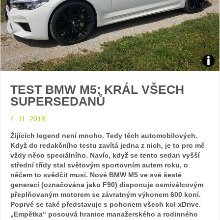
Zdroj
TEST BMW M5: KRÁL VŠECH
foto
SUPERSEDANŮ
auto
4. 11. 2018
BM
Žijících legend není mnoho. Tedy těch automobilových.
Když do redakčního testu zavítá jedna z nich, je to pro mě
vždy něco speciálního. Navíc, když se tento sedan vyšší
střední třídy stal světovým sportovním autem roku, o
něčem to svědčit musí. Nové BMW M5 ve své šesté
generaci (označována jako F90) disponuje osmiválcovým
přeplňovaným motorem se závratným výkonem 600 koní.
Poprvé se také představuje s pohonem všech kol xDrive.
„Empětka“ posouvá hranice manažerského a rodinného