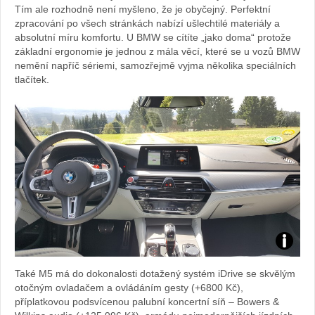
Tím ale rozhodně není myšleno, že je obyčejný. Perfektní
automob
zpracování po všech stránkách nabízí ušlechtilé materiály a
absolutní míru komfortu. U BMW se cítíte „jako doma“ protože
BMW
základní ergonomie je jednou z mála věcí, které se u vozů BMW
nemění napříč sériemi, samozřejmě vyjma několika speciálních
tlačítek.
Zdroj:
Také M5 má do dokonalosti dotažený systém iDrive se skvělým
fotoban
otočným ovladačem a ovládáním gesty (+6800 Kč),
příplatkovou podsvícenou palubní koncertní síň – Bowers &
automob