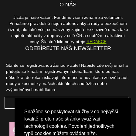
O NÁS
Jízda je naše vášeň. Fandíme všem ženám za volantem.
Přinášíme pravidelně nejen autonovinky a rady o bezpečném
řízení, ale také vše, co nás ženy zajímá. Exkluzivně u nás také
najdete aktuality z dopravy z celé ČR a soutěže o atraktivní
ceny. Šťastné kilometry přeje
REDAKCE
ODEBÍREJTE NÁŠ NEWSLETTER
Staňte se registrovanou Ženou v autě! Napište zde svůj email a
přidejte se k našim registrovaným čtenářkám, které od nás
několikrát do roka získávají informace o novinkách ze světa aut,
módy a kosmetiky, našich aktuálních soutěžích nebo
zvýhodněných nabídkách.
ODEBÍRAT
Snažíme se poskytovat služby v co nejvyšší
NAŠI PARTNEŘI
kvalitě, proto naše stránky využívají
technologii cookies. Povolení jednotlivých
typů cookies můžete ovládat níže.