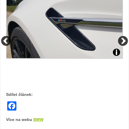
Zdroj:
Zdroj:
fotobanka
fotoban
automobilky
automob
BMW
BMW
Sdílet článek:
Facebook
Více na webu
BMW