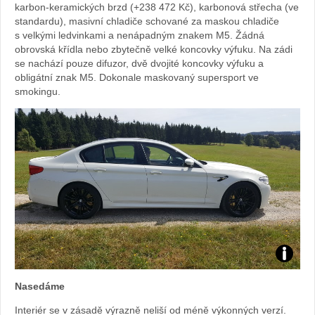
karbon-keramických brzd (+238 472 Kč), karbonová střecha (ve
standardu), masivní chladiče schované za maskou chladiče
s velkými ledvinkami a nenápadným znakem M5. Žádná
obrovská křídla nebo zbytečně velké koncovky výfuku. Na zádi
se nachází pouze difuzor, dvě dvojité koncovky výfuku a
obligátní znak M5. Dokonale maskovaný supersport ve
smokingu.
Zdroj:
Nasedáme
fotoban
Interiér se v zásadě výrazně neliší od méně výkonných verzí.