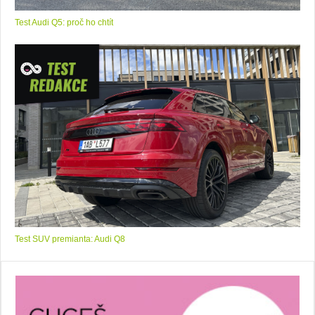
Test Audi Q5: proč ho chtít
Test SUV premianta: Audi Q8