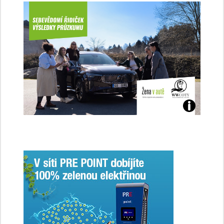
Jaké
jsme
ženy-
řidičky