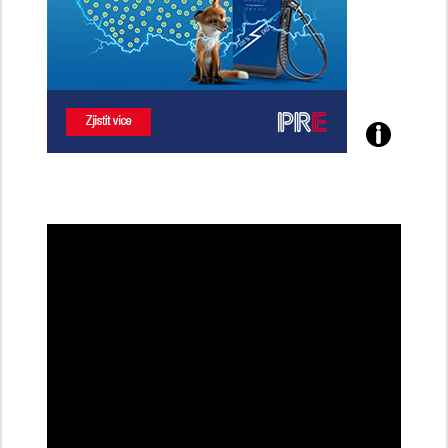
Poznejte
všechny
dobíjecí
stanice
PRE