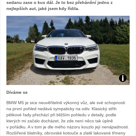
sedanu zase o kus dál. Je to bez přehánění jedno z
nejlepších aut, jaké jsem kdy řídila.
Zdroj:
Díváme se
fotoban
BMW M5 je sice neuvěřitelně výkonný vůz, ale své schopnosti
na první pohled nedává sympaticky na odiv. Klasický střih
automob
pětkové řady přechází při bližším pohledu v detaily, podle
kterých mi začalo docházet, že zde není něco tak úplně
BMW
v pořádku. A v tom je dle mého názoru kouzlo její nenápadnosti.
Rozšířené blatníky, obrovské kotouče a zlatě lakované třmeny