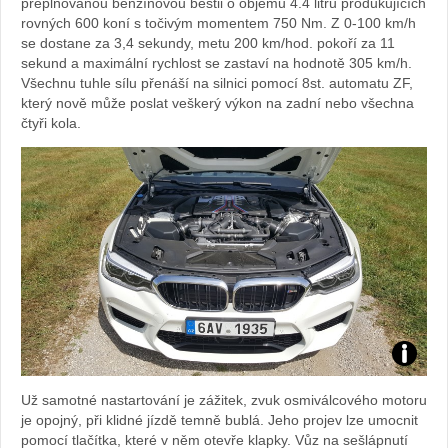
přeplňovanou benzínovou bestii o objemu 4.4 litru produkujících
rovných 600 koní s točivým momentem 750 Nm. Z 0-100 km/h
BMW
se dostane za 3,4 sekundy, metu 200 km/hod. pokoří za 11
sekund a maximální rychlost se zastaví na hodnotě 305 km/h.
Všechnu tuhle sílu přenáší na silnici pomocí 8st. automatu ZF,
který nově může poslat veškerý výkon na zadní nebo všechna
čtyři kola.
Zdroj:
Už samotné nastartování je zážitek, zvuk osmiválcového motoru
fotoban
je opojný, při klidné jízdě temně bublá. Jeho projev lze umocnit
pomocí tlačítka, které v něm otevře klapky. Vůz na sešlápnutí