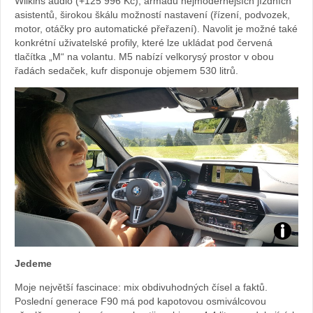
Wilkins audio (+125 996 Kč), armádu nejmodernějších jízdních
asistentů, širokou škálu možností nastavení (řízení, podvozek,
BMW
motor, otáčky pro automatické přeřazení). Navolit je možné také
konkrétní uživatelské profily, které lze ukládat pod červená
tlačítka „M“ na volantu. M5 nabízí velkorysý prostor v obou
řadách sedaček, kufr disponuje objemem 530 litrů.
Zdroj:
Jedeme
fotoban
Moje největší fascinace: mix obdivuhodných čísel a faktů.
Poslední generace F90 má pod kapotovou osmiválcovou
automob