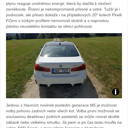
automob
plynu reaguje uvolněnou energií, která by stačila k otočení
zeměkoule. Řízení je nekompromisně přesné a ostré. Tužší je i
BMW
podvozek, ale přesto dokáže i na příplatkových 20″ kolech Pirelli
PZero s nízkým profilem nerovnosti slušně a s naprostou
jistotou neustálého kontaktu se silnicí pohlcovat.
Zdroj:
Jednou z hlavních novinek poslední generace M5 je možnost
fotoban
volby pohonu zadních nebo všech kol. Volba první možnosti se
současnou deaktivací jízdních asistentů se může rovnat skvělé
automob
zábavě nebo velkému smutku. Já jsem si po čas testu troufla na