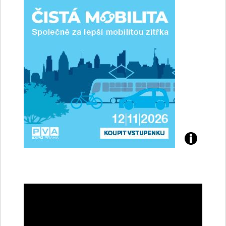
ženy-
řidičky
Přijďte
na
konferenci