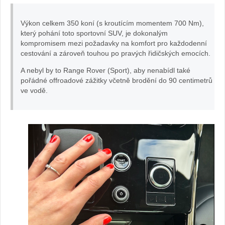
Žena
Výkon celkem 350 koní (s kroutícím momentem 700 Nm),
který pohání toto sportovní SUV, je dokonalým
v
kompromisem mezi požadavky na komfort pro každodenní
cestování a zároveň touhou po pravých řidičských emocích.
autě.cz
A nebyl by to Range Rover (Sport), aby nenabídl také
pořádné offroadové zážitky včetně brodění do 90 centimetrů
ve vodě.