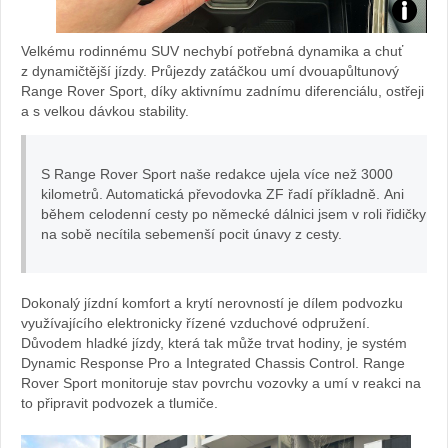
Test
Velkému rodinnému SUV nechybí potřebná dynamika a chuť
Range
z dynamičtější jízdy. Průjezdy zatáčkou umí dvouapůltunový
Range Rover Sport, díky aktivnímu zadnímu diferenciálu, ostřeji
a s velkou dávkou stability.
Rover
Sport:
S Range Rover Sport naše redakce ujela více než 3000
kilometrů. Automatická převodovka ZF řadí příkladně.
Ani
foto
během celodenní cesty po německé dálnici jsem v roli řidičky
na sobě necítila sebemenší pocit únavy z cesty.
Žena
v
Dokonalý jízdní komfort a krytí nerovností je dílem podvozku
využívajícího elektronicky řízené vzduchové odpružení.
autě.cz
Důvodem hladké jízdy, která tak může trvat hodiny, je systém
Dynamic Response Pro a Integrated Chassis Control. Range
Rover Sport monitoruje stav povrchu vozovky a umí v reakci na
to připravit podvozek a tlumiče.