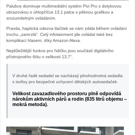
Palubce dominuje multimediální systém Pivi Pro s dotykovou
st
obrazovkou o úhlopříčce 13,1 palce s pěknou grafikou a
srozumitelným ovládáním.
R
Pravda, haptická odezva tlačítek se nám zdála během ovládání
trochu „zamrzlá“. Celý infotainment jde ovládat také bez
an
komplikací hlasem, díky Amazon Alexa.
Nejdůležitější funkce pro řidičku jsou součástí digitálního
ge
přístrojového štítu o velikosti 13,7“.
R
V druhé řadě sedadel se nacházejí plnohodnotná sedadla
ov
s isofixy pro bezpečné uchycení dětských autosedaček.
er
Velikost zavazadlového prostoru plně odpovídá
nárokům aktivních párů a rodin (835 litrů objemu –
mokrá metoda).
Sp
ort
: