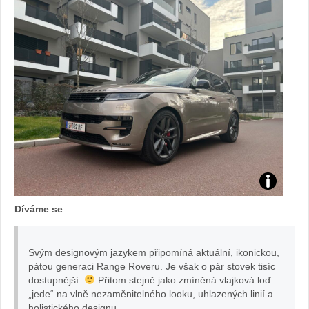
Test
Díváme se
Range
Rover
Svým designovým jazykem připomíná aktuální, ikonickou,
pátou generaci Range Roveru. Je však o pár stovek tisíc
dostupnější.
Přitom stejně jako zmíněná vlajková loď
Sport:
„jede“ na vlně nezaměnitelného looku, uhlazených linií a
holistického designu.