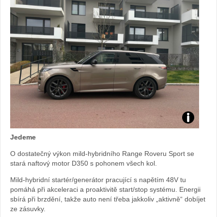
fot
o
Že
na
v
Test
au
Jedeme
Range
tě.
O dostatečný výkon mild-hybridního Range Roveru Sport se
stará naftový motor D350 s pohonem všech kol.
Rover
cz
Mild-hybridní startér/generátor pracující s napětím 48V tu
Sport:
pomáhá při akceleraci a proaktivitě start/stop systému. Energii
sbírá při brzdění, takže auto není třeba jakkoliv „aktivně“ dobíjet
ze zásuvky.
foto