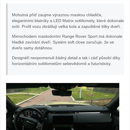
Sport:
Mohutná příď zaujme výraznou maskou chladiče,
elegantními blatníky a LED Matrix světlomety, které dokonale
foto
svítí. Profil vozu zkrášlují velká kola a zapuštěné kliky dveří.
Žena
Mimochodem mastodontní Range Rover Sport má dokonale
hladké zavírání dveří. Systém soft close zaručuje, že se
dveře samy dotáhnou.
v
Designéři neopomenuli žádný detail a tak i záď působí díky
autě.cz
horizontálním světlometům sebevědomě a futuristicky.