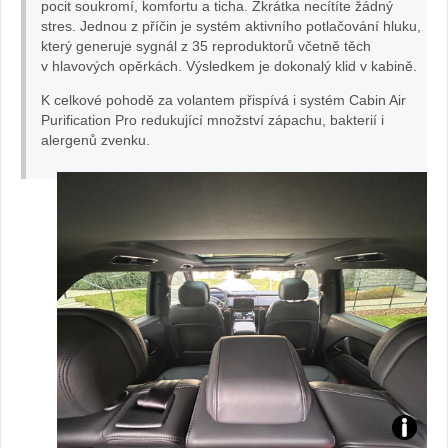
pocit soukromí, komfortu a ticha. Zkrátka necítíte žádný
stres. Jednou z příčin je systém aktivního potlačování hluku,
který generuje sygnál z 35 reproduktorů včetně těch
v hlavových opěrkách. Výsledkem je dokonalý klid v kabině.
K celkové pohodě za volantem přispívá i systém Cabin Air
Purification Pro redukující množství zápachu, bakterií i
alergenů zvenku.
Te