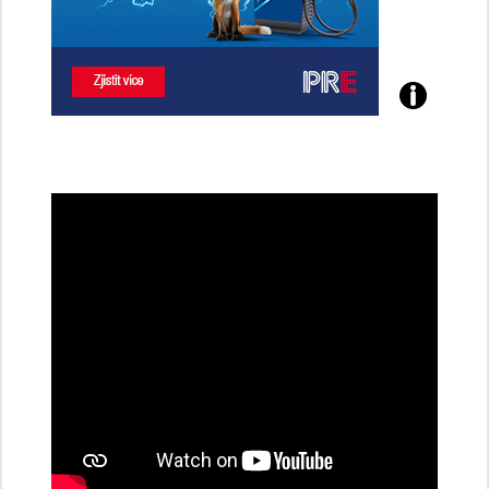
Poznejte
všechny
dobíjecí
stanice
PRE