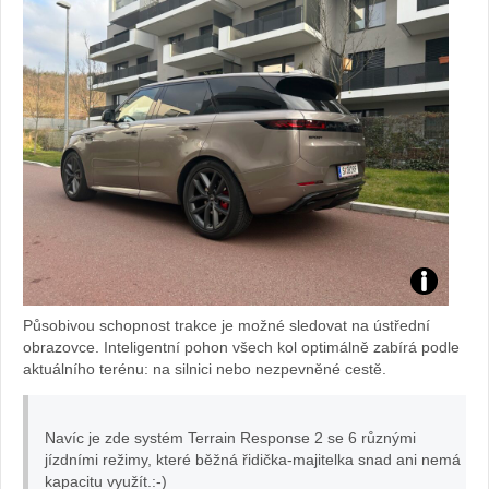
Test
Působivou schopnost trakce je možné sledovat na ústřední
Range
obrazovce. Inteligentní pohon všech kol optimálně zabírá podle
aktuálního terénu: na silnici nebo nezpevněné cestě.
Rover
Navíc je zde systém Terrain Response 2 se 6 různými
Sport:
jízdními režimy, které běžná řidička-majitelka snad ani nemá
kapacitu využít.:-)
foto