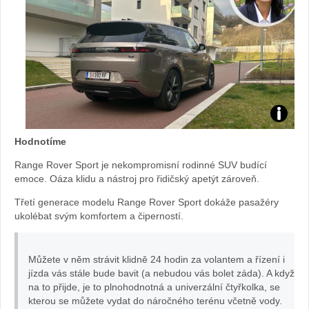
Test
Hodnotíme
Range
Range Rover Sport je nekompromisní rodinné SUV budící
emoce. Oáza klidu a nástroj pro řidičský apetýt zároveň.
Rover
Třetí generace modelu Range Rover Sport dokáže pasažéry
Sport:
ukolébat svým komfortem a čiperností.
foto
Můžete v něm strávit klidně 24 hodin za volantem a řízení i
jízda vás stále bude bavit (a nebudou vás bolet záda). A když
Žena
na to přijde, je to plnohodnotná a univerzální čtyřkolka, se
kterou se můžete vydat do náročného terénu včetně vody.
v