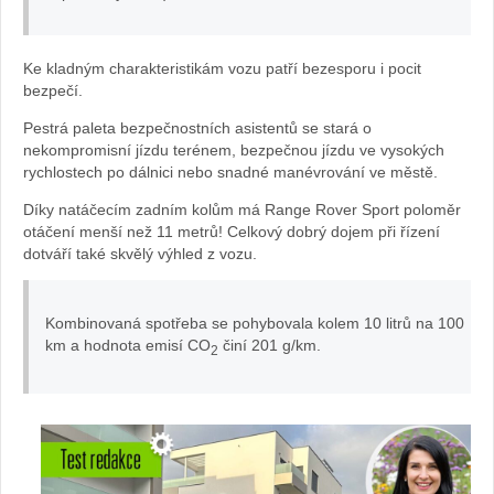
Žena
Ke kladným charakteristikám vozu patří bezesporu i pocit
bezpečí.
v
Pestrá paleta bezpečnostních asistentů se stará o
autě.cz
nekompromisní jízdu terénem, bezpečnou jízdu ve vysokých
rychlostech po dálnici nebo snadné manévrování ve městě.
Díky natáčecím zadním kolům má Range Rover Sport poloměr
otáčení menší než 11 metrů! Celkový dobrý dojem při řízení
dotváří také skvělý výhled z vozu.
Kombinovaná spotřeba se pohybovala kolem 10 litrů na 100
km a hodnota emisí CO
činí 201 g/km.
2