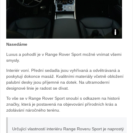
Test
Nasedáme
Range
Luxus a pohodlí je v Range Rover Sport možné vnímat všemi
smysly.
Rover
Interiér voní. Přední sedadla jsou vyhřívaná a odvětrávaná a
Sport:
poskytují dokonce masáž. Kvalitními materiály včetně obložení
palubní desky jsou příjemné na dotek. Na ultramoderní
designové linie je radost se dívat.
foto
To vše se v Range Rover Sport snoubí s odkazem na historii
Žena
značky, která je postavená na objevování přírodních krás a
zdolávání náročného terénu.
v
Určující vlastností interiéru Range Roveru Sport je naprostý
autě.cz