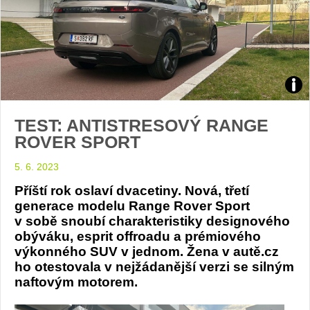
Test
TEST: ANTISTRESOVÝ RANGE
Ran
ROVER SPORT
Rov
5. 6. 2023
Spor
Příští rok oslaví dvacetiny. Nová, třetí
generace modelu Range Rover Sport
foto
v sobě snoubí charakteristiky designového
obýváku, esprit offroadu a prémiového
Žen
výkonného SUV v jednom. Žena v autě.cz
ho otestovala v nejžádanější verzi se silným
v
naftovým motorem.
autě