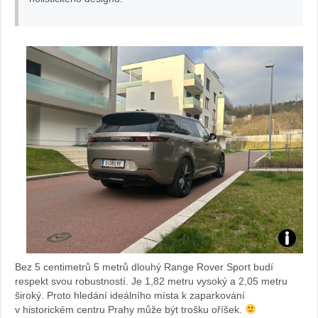
foto
Žena
v
autě.cz
Test
Bez 5 centimetrů 5 metrů dlouhý Range Rover Sport budí
Range
respekt svou robustností. Je 1,82 metru vysoký a 2,05 metru
široký. Proto hledání ideálního místa k zaparkování
v historickém centru Prahy může být trošku oříšek.
Rover