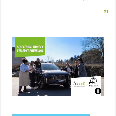
Jaké
jsme