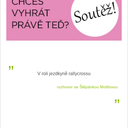
V roli jezdkyně rallycrossu
LEA
 jízdu
rozhovor se Štěpánkou Mottlovou