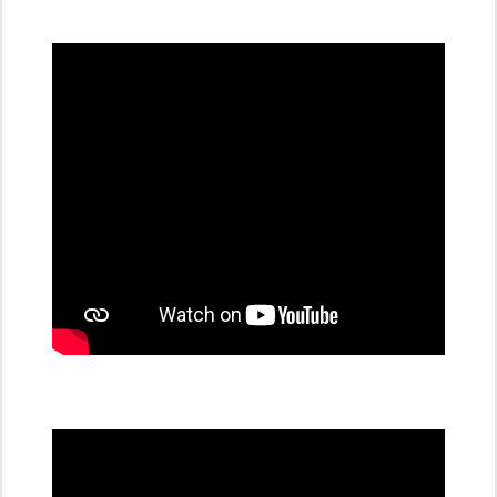
všechny
dobíjecí
stanice
PRE