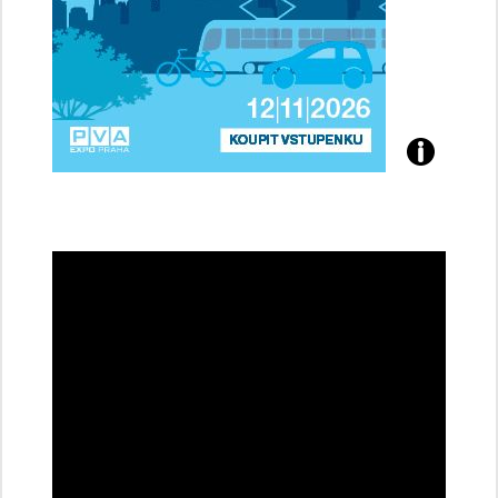
Přijďte
na
konferenci