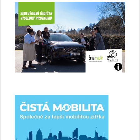
Jaké
jsme
ženy-
řidičky