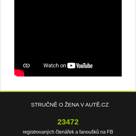
STRUČNĚ O ŽENA V AUTĚ.CZ
23472
registrovaných čtenářek a fanoušků na FB