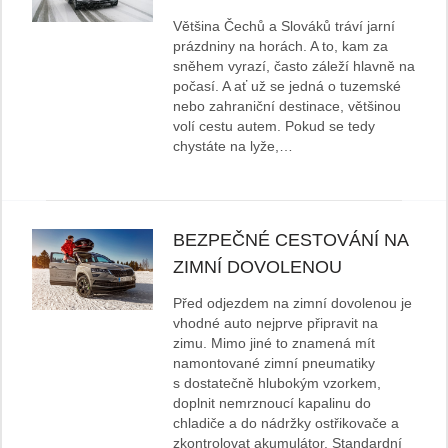
Většina Čechů a Slováků tráví jarní
prázdniny na horách. A to, kam za
sněhem vyrazí, často záleží hlavně na
počasí. A ať už se jedná o tuzemské
nebo zahraniční destinace, většinou
volí cestu autem. Pokud se tedy
chystáte na lyže,…
BEZPEČNÉ CESTOVÁNÍ NA
ZIMNÍ DOVOLENOU
Před odjezdem na zimní dovolenou je
vhodné auto nejprve připravit na
zimu. Mimo jiné to znamená mít
namontované zimní pneumatiky
s dostatečně hlubokým vzorkem,
doplnit nemrznoucí kapalinu do
chladiče a do nádržky ostřikovače a
zkontrolovat akumulátor. Standardní