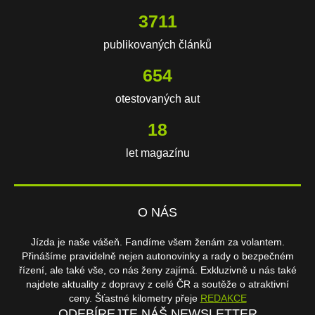
3711
publikovaných článků
654
otestovaných aut
18
let magazínu
O NÁS
Jízda je naše vášeň. Fandíme všem ženám za volantem.
Přinášíme pravidelně nejen autonovinky a rady o bezpečném
řízení, ale také vše, co nás ženy zajímá. Exkluzivně u nás také
najdete aktuality z dopravy z celé ČR a soutěže o atraktivní
ceny. Šťastné kilometry přeje
REDAKCE
ODEBÍREJTE NÁŠ NEWSLETTER