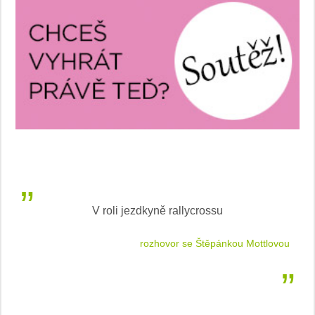
V roli jezdkyně rallycrossu
LEA
 jízdu
rozhovor se Štěpánkou Mottlovou