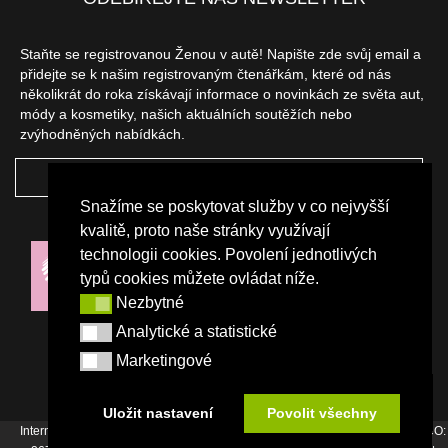
Staňte se registrovanou Ženou v autě! Napište zde svůj email a
přidejte se k našim registrovaným čtenářkám, které od nás
několikrát do roka získávají informace o novinkách ze světa aut,
módy a kosmetiky, našich aktuálních soutěžích nebo
zvýhodněných nabídkách.
ODEBÍRAT
Snažíme se poskytovat služby v co nejvyšší
NAŠI PARTNEŘI
kvalitě, proto naše stránky využívají
technologii cookies. Povolení jednotlivých
typů cookies můžete ovládat níže.
Nezbytné
Nezbytné
Analytické a statistické
Analytické a statistické
Marketingové
Marketingové
Uložit nastavení
Povolit všechny
Internetový magazín Žena v autě vydává vydavatelství Srdce Evropy s.r.o., IČO: