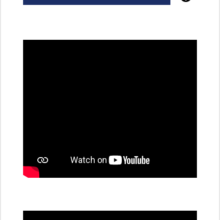
Poznejte
všechny
dobíjecí
stanice
PRE