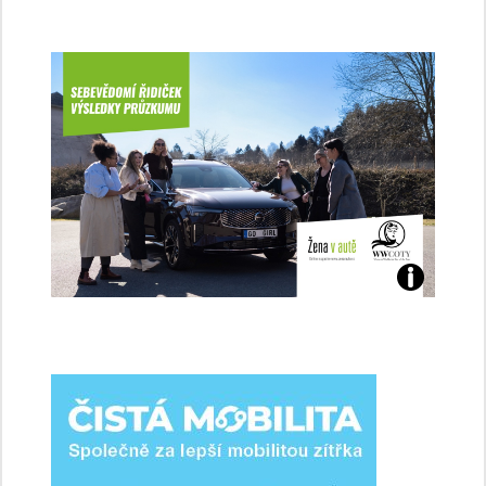
Jaké
jsme
ženy-
řidičky