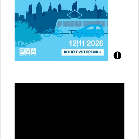
Přijďte
na
konferenci