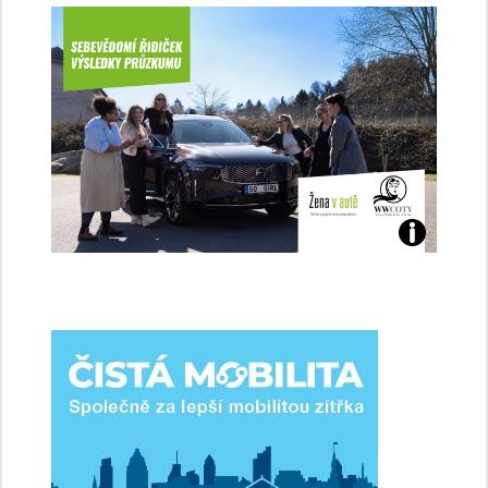
Jaké
jsme
ženy-
řidičky