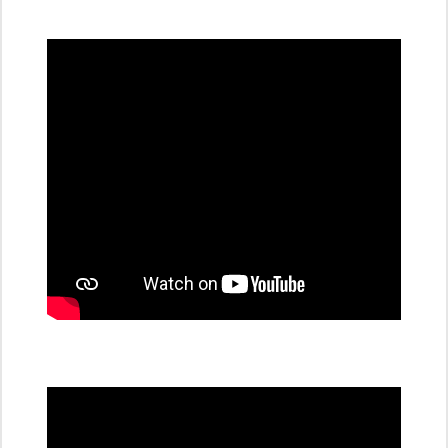
všechny
dobíjecí
stanice
PRE