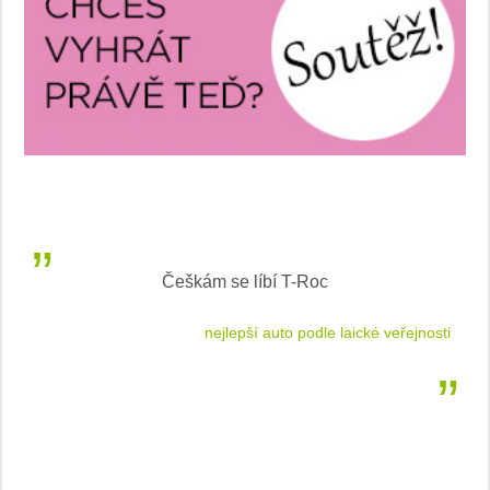
Češkám se líbí T-Roc
 cestu
nejlepší auto podle laické veřejnosti