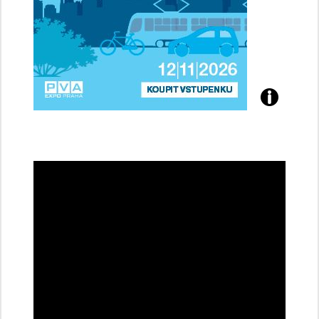
Přijďte
na
konferenci