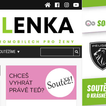
OUTĚŽÍME