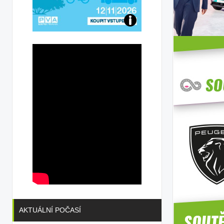
Přijďte
na
konferenci
AKTUÁLNÍ POČASÍ