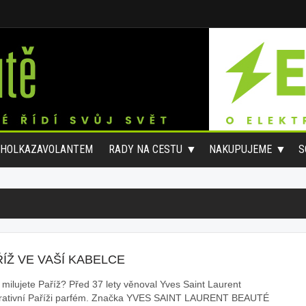
#HOLKAZAVOLANTEM
RADY NA CESTU
NAKUPUJEME
S
ÍŽ VE VAŠÍ KABELCE
 milujete Paříž? Před 37 lety věnoval Yves Saint Laurent
irativní Paříži parfém. Značka YVES SAINT LAURENT BEAUTÉ