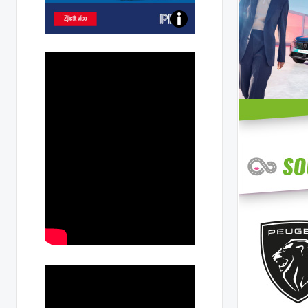
Poznejte
všechny
dobíjecí
stanice
PRE