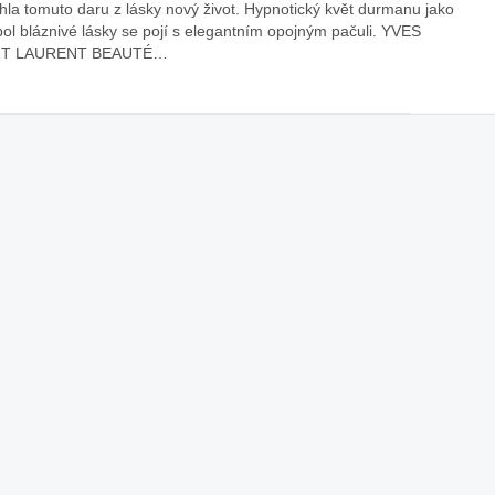
hla tomuto daru z lásky nový život. Hypnotický květ durmanu jako
ol bláznivé lásky se pojí s elegantním opojným pačuli. YVES
áklady správného poutání
Zabavte děti na cestách
NT LAURENT BEAUTÉ…
autosedačky
překvapivé rady pro bezpečnou
stručně o autosedačkách