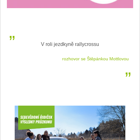
V roli jezdkyně rallycrossu
LEA
 jízdu
rozhovor se Štěpánkou Mottlovou