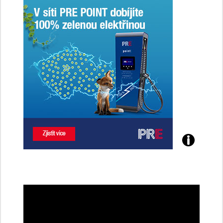
Poznejte
všechny
dobíjecí
stanice