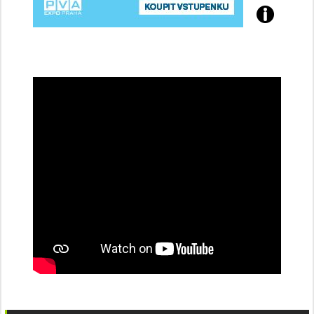
Přijďte
na
konferenci