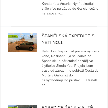
Kantábrie a Asturie. Nyní pokračuji
stále více na západ do Galicie, což je
nefalšovaný…
ŠPANĚLSKÁ EXPEDICE S
YETI NO.1
Rytíř don Quijote měl pro své výpravy
koně, Rosinantu, já se vydala po
Španělsku o pár staletí později ve
čtyřkolce Škoda Yeti. Projela jsem
trasu od západního pobřeží Costa del
Morte v Galicii až do
nejvýchodnějšího přístavu El Castell
na…
EXPEDICE ŽENY V AUTĚ