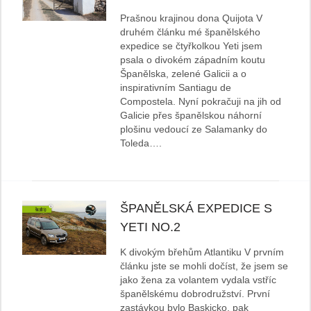
Prašnou krajinou dona Quijota V
druhém článku mé španělského
expedice se čtyřkolkou Yeti jsem
psala o divokém západním koutu
Španělska, zelené Galicii a o
inspirativním Santiagu de
Compostela. Nyní pokračuji na jih od
Galicie přes španělskou náhorní
plošinu vedoucí ze Salamanky do
Toleda….
ŠPANĚLSKÁ EXPEDICE S
YETI NO.2
K divokým břehům Atlantiku V prvním
článku jste se mohli dočíst, že jsem se
jako žena za volantem vydala vstříc
španělskému dobrodružství. První
zastávkou bylo Baskicko, pak