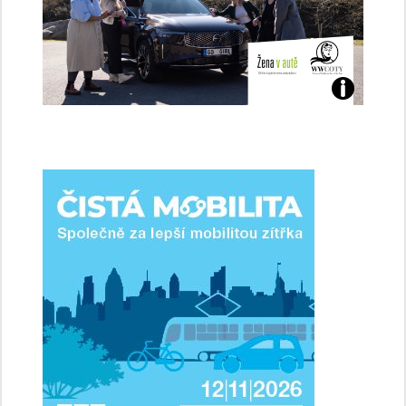
Jaké
jsme
ženy-
řidičky