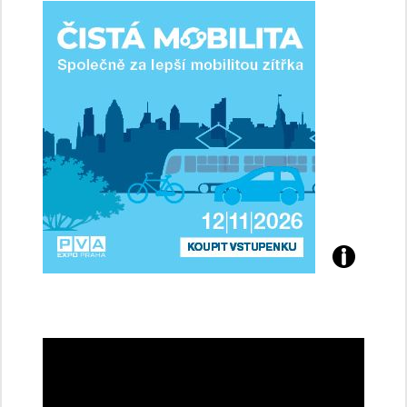
ženy-
řidičky
Přijďte
na
konferenci