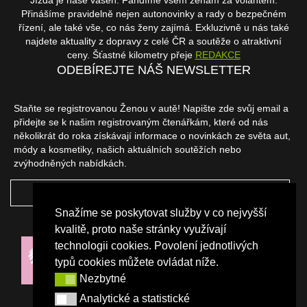
Jízda je naše vášeň. Fandíme všem ženám za volantem.
Přinášíme pravidelně nejen autonovinky a rady o bezpečném
řízení, ale také vše, co nás ženy zajímá. Exkluzivně u nás také
najdete aktuality z dopravy z celé ČR a soutěže o atraktivní
ceny. Šťastné kilometry přeje
REDAKCE
ODEBÍREJTE NÁŠ NEWSLETTER
Staňte se registrovanou Ženou v autě! Napište zde svůj email a
přidejte se k našim registrovaným čtenářkám, které od nás
několikrát do roka získávají informace o novinkách ze světa aut,
módy a kosmetiky, našich aktuálních soutěžích nebo
zvýhodněných nabídkách.
ODEBÍRAT
Snažíme se poskytovat služby v co nejvyšší
NAŠI PARTNEŘI
kvalitě, proto naše stránky využívají
technologii cookies. Povolení jednotlivých
typů cookies můžete ovládat níže.
Nezbytné
Nezbytné
Analytické a statistické
Analytické a statistické