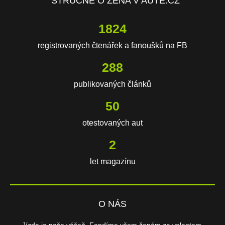
STRUČNĚ O ŽENA V AUTĚ.CZ
2795
registrovaných čtenářek a fanoušků na FB
441
publikovaných článků
77
otestovaných aut
3
let magazínu
O NÁS