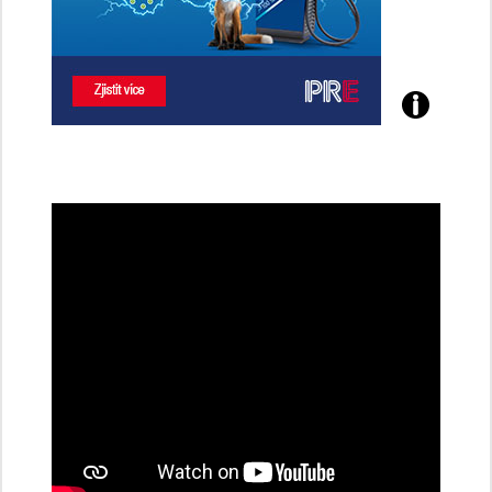
Poznejte
všechny
dobíjecí
stanice
PRE