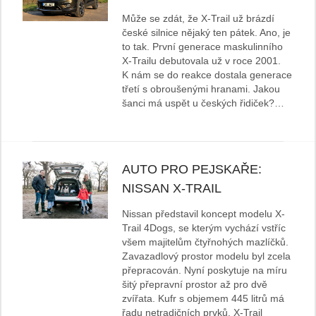
Může se zdát, že X-Trail už brázdí
české silnice nějaký ten pátek. Ano, je
to tak. První generace maskulinního
X-Trailu debutovala už v roce 2001.
K nám se do reakce dostala generace
třetí s obroušenými hranami. Jakou
šanci má uspět u českých řidiček?…
AUTO PRO PEJSKAŘE:
NISSAN X-TRAIL
Nissan představil koncept modelu X-
Trail 4Dogs, se kterým vychází vstříc
všem majitelům čtyřnohých mazlíčků.
Zavazadlový prostor modelu byl zcela
přepracován. Nyní poskytuje na míru
šitý přepravní prostor až pro dvě
zvířata. Kufr s objemem 445 litrů má
řadu netradičních prvků. X-Trail