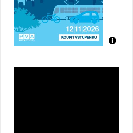
Přijďte
na
konferenci