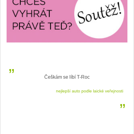
Češkám se líbí T-Roc
 cestu
nejlepší auto podle laické veřejnosti