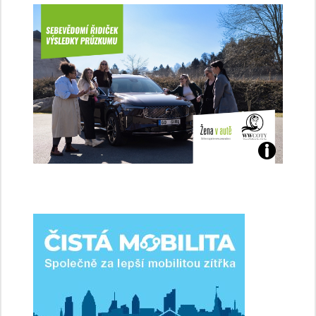
Jaké
jsme
ženy-
řidičky