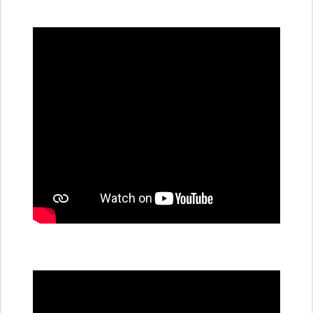
všechny
dobíjecí
stanice
PRE