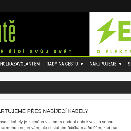
#HOLKAZAVOLANTEM
RADY NA CESTU
NAKUPUJEME
S
ARTUJEME PŘES NABÍJECÍ KABELY
tovací kabely je zejména v zimním období dobré vozit s sebou.
ci mohou nejen vám, ale i ostatním řidičkám a řidičům, kteří se