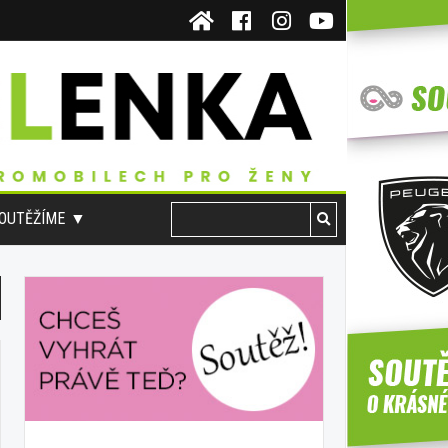
OUTĚŽÍME