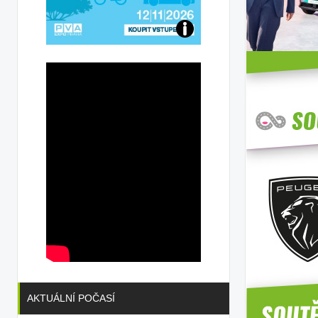
Přijďte
na
konferenci
AKTUÁLNÍ POČASÍ