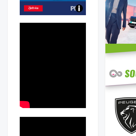
Poznejte
všechny
dobíjecí
stanice
PRE