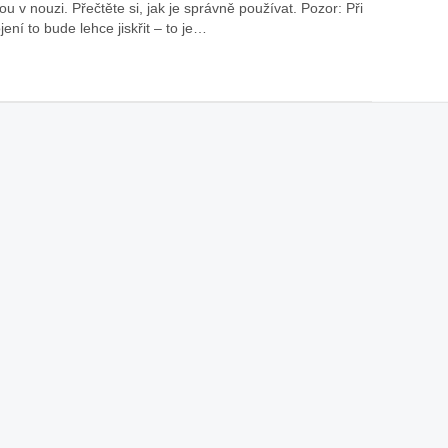
ou v nouzi. Přečtěte si, jak je správně používat. Pozor: Při
jení to bude lehce jiskřit – to je…
áklady správného poutání
Zabavte děti na cestách
autosedačky
překvapivé rady pro bezpečnou
stručně o autosedačkách