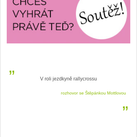
V roli jezdkyně rallycrossu
LEA
 jízdu
rozhovor se Štěpánkou Mottlovou