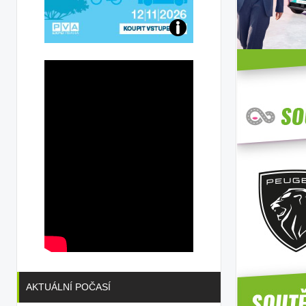
Přijďte
na
konferenci
AKTUÁLNÍ POČASÍ