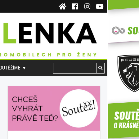
OUTĚŽÍME