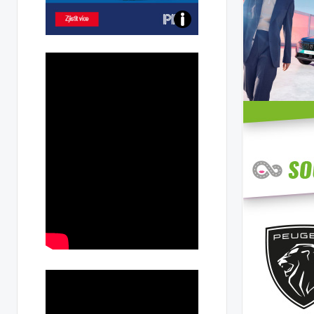
Poznejte
všechny
dobíjecí
stanice
PRE