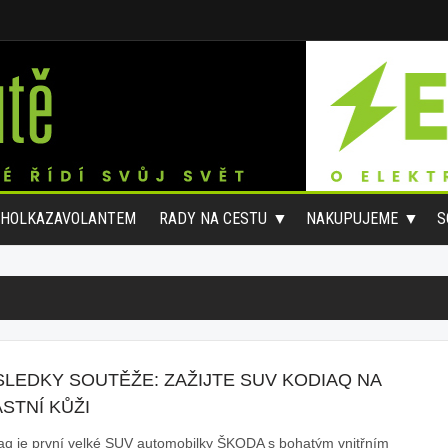
#HOLKAZAVOLANTEM
RADY NA CESTU
NAKUPUJEME
S
SLEDKY SOUTĚŽE: ZAŽIJTE SUV KODIAQ NA
STNÍ KŮŽI
aq je první velké SUV automobilky ŠKODA s bohatým vnitřním