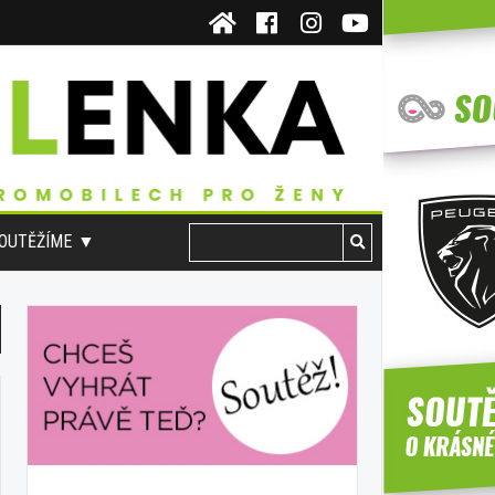
OUTĚŽÍME