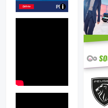
Poznejte
všechny
dobíjecí
stanice
PRE