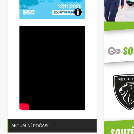
Přijďte
na
konferenci
AKTUÁLNÍ POČASÍ