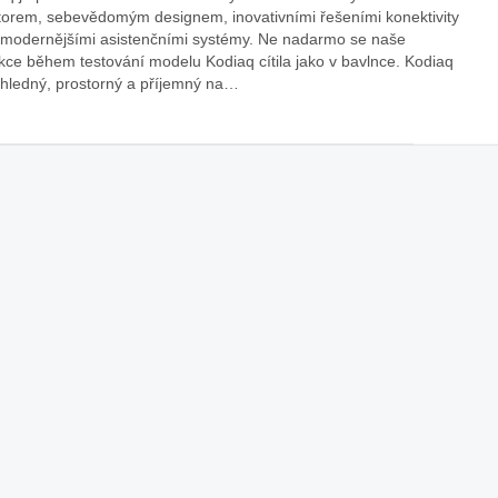
torem, sebevědomým designem, inovativními řešeními konektivity
áklady správného poutání
Zabavte děti na cestách
jmodernějšími asistenčními systémy. Ne nadarmo se naše
autosedačky
kce během testování modelu Kodiaq cítila jako v bavlnce. Kodiaq
ohledný, prostorný a příjemný na…
překvapivé rady pro bezpečnou
stručně o autosedačkách