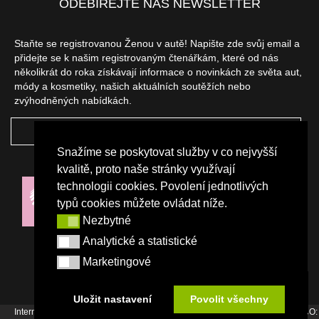
ODEBÍREJTE NÁŠ NEWSLETTER
Staňte se registrovanou Ženou v autě! Napište zde svůj email a
přidejte se k našim registrovaným čtenářkám, které od nás
několikrát do roka získávají informace o novinkách ze světa aut,
módy a kosmetiky, našich aktuálních soutěžích nebo
zvýhodněných nabídkách.
ODEBÍRAT
Snažíme se poskytovat služby v co nejvyšší
NAŠI PARTNEŘI
kvalitě, proto naše stránky využívají
technologii cookies. Povolení jednotlivých
typů cookies můžete ovládat níže.
Nezbytné
Nezbytné
Analytické a statistické
Analytické a statistické
Marketingové
Marketingové
Uložit nastavení
Povolit všechny
Internetový magazín Žena v autě vydává vydavatelství Srdce Evropy s.r.o., IČO: