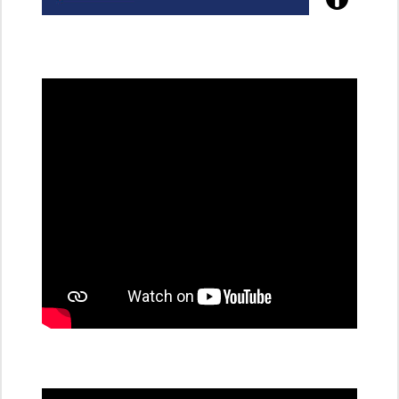
Poznejte
všechny
dobíjecí
stanice
PRE