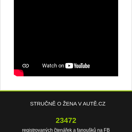
STRUČNĚ O ŽENA V AUTĚ.CZ
23472
registrovaných čtenářek a fanoušků na FB