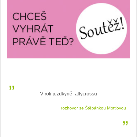
V roli jezdkyně rallycrossu
LEA
 jízdu
rozhovor se Štěpánkou Mottlovou