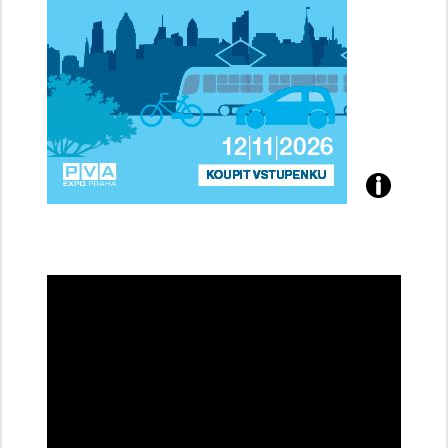
Přijďte
na
konferenci