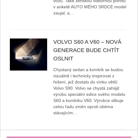
vozů. Také ženskou odbornou porotu
v anketě AUTO MÉHO SRDCE model
zaujal, a…
VOLVO S60 A V60 – NOVÁ
GENERACE BUDE CHTÍT
OSLNIT
Chystaný sedan a kombík se budou
vizuálně i technicky inspirovat z
řešení, jež dostalo do vínku větší
Volvo S90. Volvo se chystá zahájit
výrobu speciální edice svého modelu
S60 a kombíku V60. Výrobce slibuje
celou řadu změn oproti oběma
stávajícím…