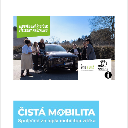
Jaké
jsme
ženy-
řidičky