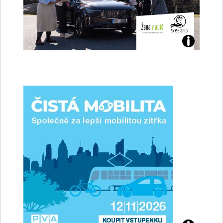
Jaké
jsme
ženy-
řidičky