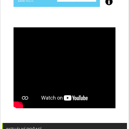
Přijďte
na
konferenci