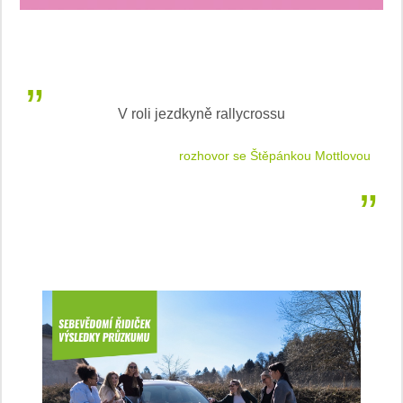
V roli jezdkyně rallycrossu
LEA
 jízdu
rozhovor se Štěpánkou Mottlovou