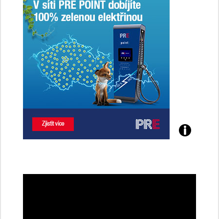
Poznejte
všechny
dobíjecí
stanice