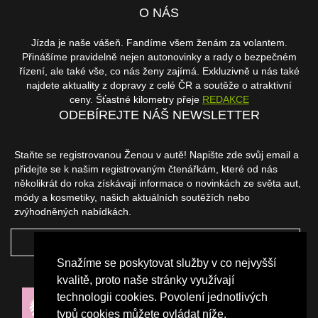
O NÁS
Jízda je naše vášeň. Fandíme všem ženám za volantem.
Přinášíme pravidelně nejen autonovinky a rady o bezpečném
řízení, ale také vše, co nás ženy zajímá. Exkluzivně u nás také
najdete aktuality z dopravy z celé ČR a soutěže o atraktivní
ceny. Šťastné kilometry přeje
REDAKCE
ODEBÍREJTE NÁŠ NEWSLETTER
Staňte se registrovanou Ženou v autě! Napište zde svůj email a
přidejte se k našim registrovaným čtenářkám, které od nás
několikrát do roka získávají informace o novinkách ze světa aut,
módy a kosmetiky, našich aktuálních soutěžích nebo
zvýhodněných nabídkách.
ODEBÍRAT
Snažíme se poskytovat služby v co nejvyšší
NAŠI PARTNEŘI
kvalitě, proto naše stránky využívají
technologii cookies. Povolení jednotlivých
typů cookies můžete ovládat níže.