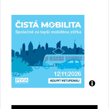
jsme
ženy-
řidičky
Přijďte
na
konferenci