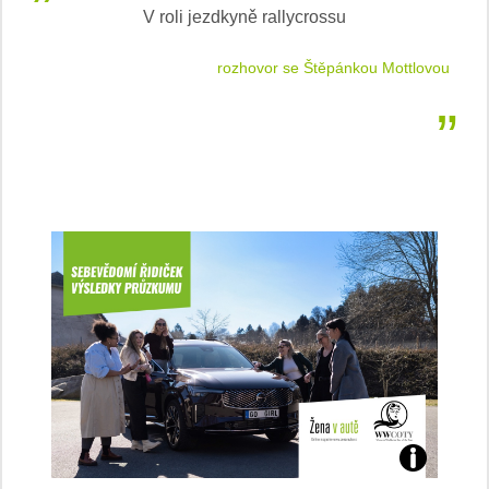
V roli jezdkyně rallycrossu
LEA
 jízdu
rozhovor se Štěpánkou Mottlovou
Jaké