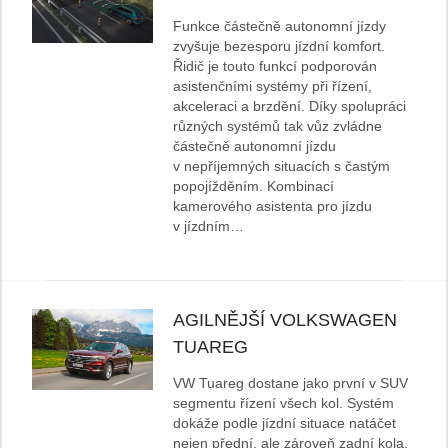
Funkce částečně autonomní jízdy
zvyšuje bezesporu jízdní komfort.
Řidič je touto funkcí podporován
asistenčními systémy při řízení,
akceleraci a brzdění. Díky spolupráci
různých systémů tak vůz zvládne
částečně autonomní jízdu
v nepříjemných situacích s častým
popojížděním. Kombinací
kamerového asistenta pro jízdu
v jízdním…
AGILNĚJŠÍ VOLKSWAGEN
TUAREG
VW Tuareg dostane jako první v SUV
segmentu řízení všech kol. Systém
dokáže podle jízdní situace natáčet
nejen přední, ale zároveň zadní kola.