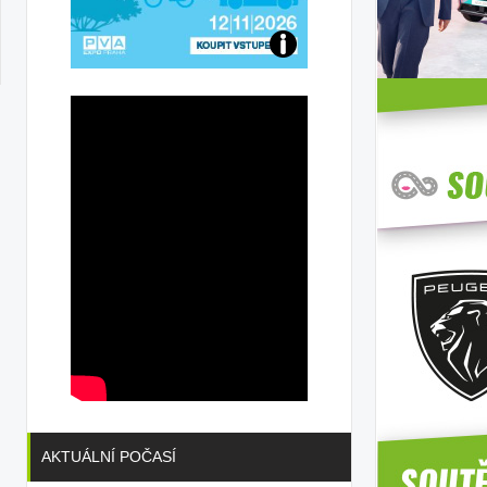
Přijďte
na
konferenci
AKTUÁLNÍ POČASÍ