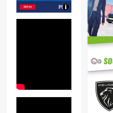
Poznejte
všechny
dobíjecí
stanice
PRE