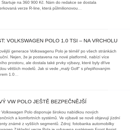
. Startuje na 360 900 Kč. Nám do redakce se dostala
erkovaná verze R-line, která půlmilionovou…
áklady správného poutání
Zabavte děti na cestách
autosedačky
překvapivé rady pro bezpečnou
stručně o autosedačkách
T: VOLKSWAGEN POLO 1.0 TSI – NA VRCHOLU
ovější generace Volkswagenu Polo je téměř po všech stránkách
luční. Nejen, že je postavena na nové platformě, nabízí více
ního prostoru, ale dostala také prvky výbavy, které byly dříve
dou větších modelů. Jak si vede „malý Golf“ s přeplňovaným
orem 1.0…
VÝ VW POLO JEŠTĚ BEZPEČNĚJŠÍ
 Volkswagen Polo disponuje širokou nabídkou nových
tenčních a komfortních systémů. Ve výbavě se nově objevují jízdní
tenty známé z vyšších segmentů. Zdroj: fotobanka automobilky
swagen Základní verze Pola je vybavena systémem Front Assist