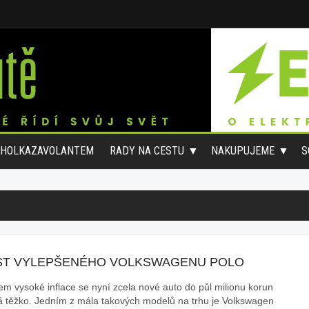
#HOLKAZAVOLANTEM
RADY NA CESTU
NAKUPUJEME
S
ST VYLEPŠENÉHO VOLKSWAGENU POLO
ivem vysoké inflace se nyní zcela nové auto do půl milionu korun
á těžko. Jedním z mála takových modelů na trhu je Volkswagen