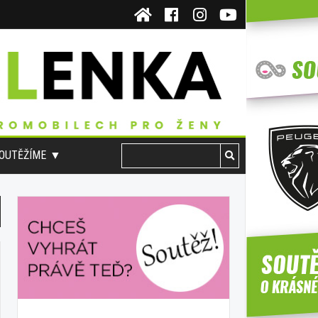
OUTĚŽÍME