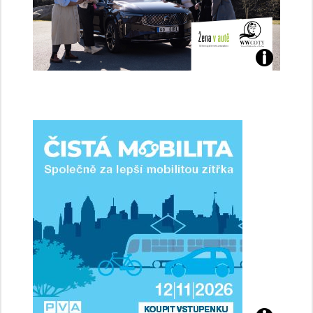
Jaké
jsme
ženy-
řidičky