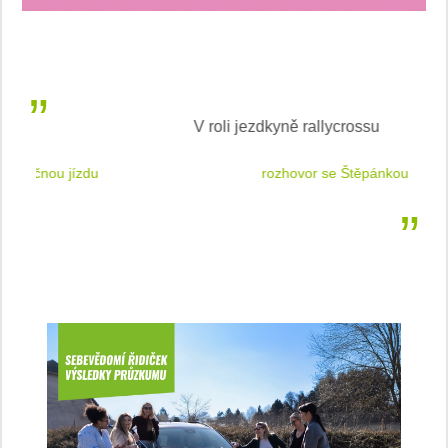
V roli jezdkyně rallycrossu
LEA
 jízdu
rozhovor se Štěpánkou Mottlovou