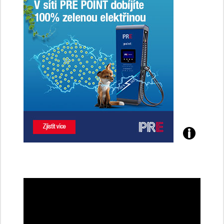
Poznejte
všechny
dobíjecí
stanice