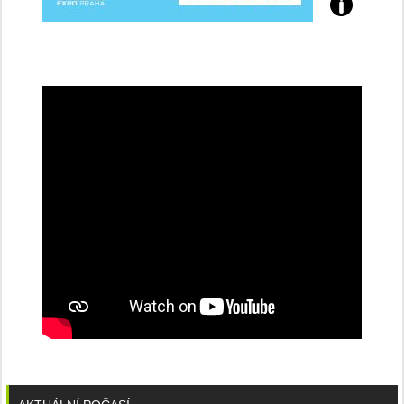
Přijďte
na
konferenci