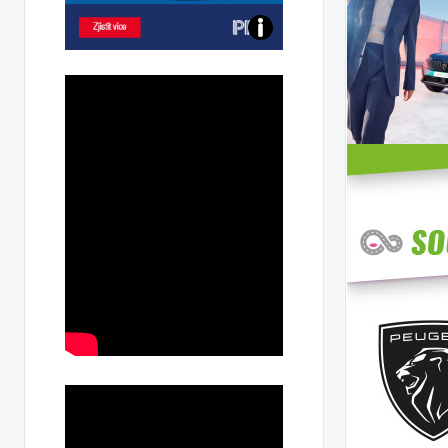
Poznejte
všechny
dobíjecí
stanice
PRE