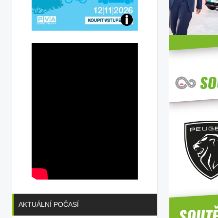
Přijďte
na
konferenci
AKTUÁLNÍ POČASÍ