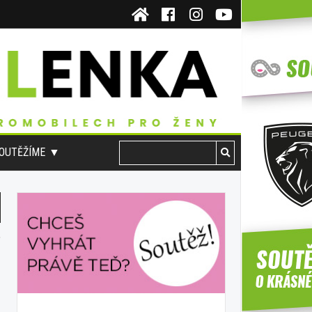
OUTĚŽÍME