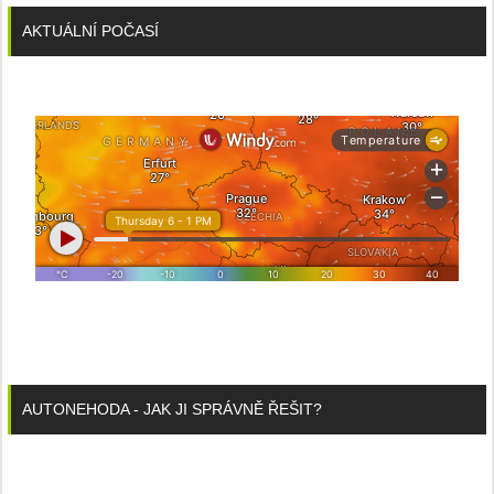
AKTUÁLNÍ POČASÍ
AUTONEHODA - JAK JI SPRÁVNĚ ŘEŠIT?