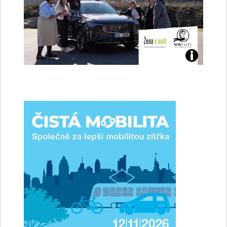
Jaké
jsme
ženy-
řidičky