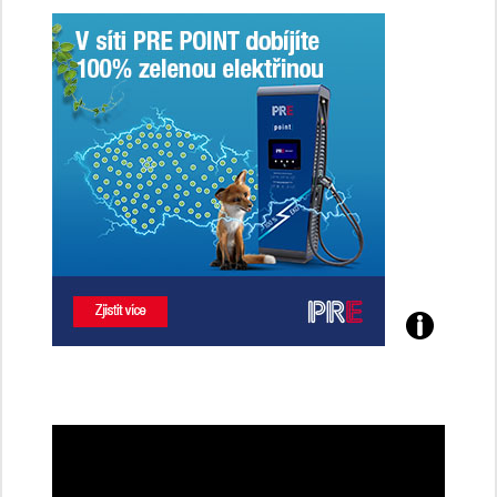
Poznejte
všechny
dobíjecí
stanice