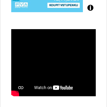
Přijďte
na
konferenci