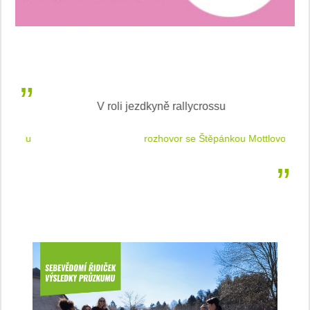
V roli jezdkyně rallycrossu
LEA
 jízdu
rozhovor se Štěpánkou Mottlovou