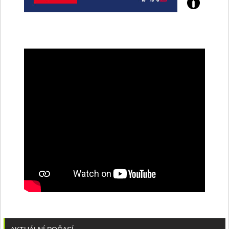
Poznejte
všechny
dobíjecí
stanice
PRE