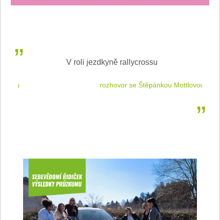
V roli jezdkyně rallycrossu
LEA
 jízdu
rozhovor se Štěpánkou Mottlovou