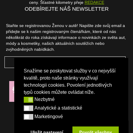
ceny. Šťastné kilometry přeje
REDAKCE
ODEBÍREJTE NÁŠ NEWSLETTER
Staňte se registrovanou Ženou v autě! Napište zde svůj email a
přidejte se k našim registrovaným čtenářkám, které od nás
několikrát do roka získávají informace o novinkách ze světa aut,
módy a kosmetiky, našich aktuálních soutěžích nebo
zvýhodněných nabídkách.
ODEBÍRAT
Snažíme se poskytovat služby v co nejvyšší
NAŠI PARTNEŘI
kvalitě, proto naše stránky využívají
technologii cookies. Povolení jednotlivých
typů cookies můžete ovládat níže.
Nezbytné
Nezbytné
Analytické a statistické
Analytické a statistické
Marketingové
Marketingové
Uložit nastavení
Povolit všechny