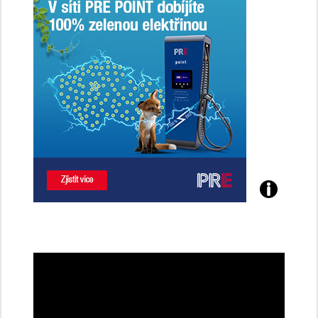
Poznejte
všechny
dobíjecí
stanice