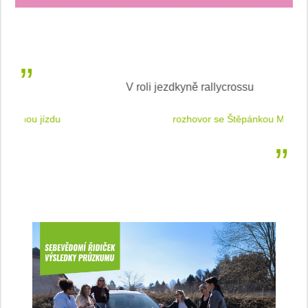
V roli jezdkyně rallycrossu
LEA
 jízdu
rozhovor se Štěpánkou Mottlovou