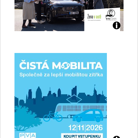
Jaké
jsme
ženy-
řidičky