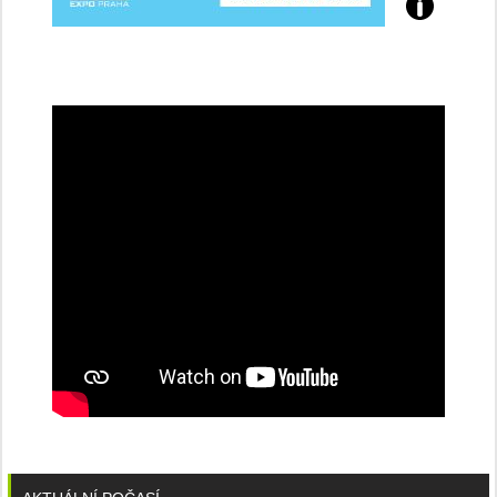
Přijďte
na
konferenci