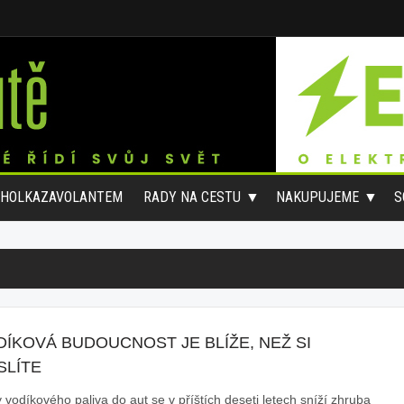
#HOLKAZAVOLANTEM
RADY NA CESTU
NAKUPUJEME
S
ÍKOVÁ BUDOUCNOST JE BLÍŽE, NEŽ SI
SLÍTE
 vodíkového paliva do aut se v příštích deseti letech sníží zhruba