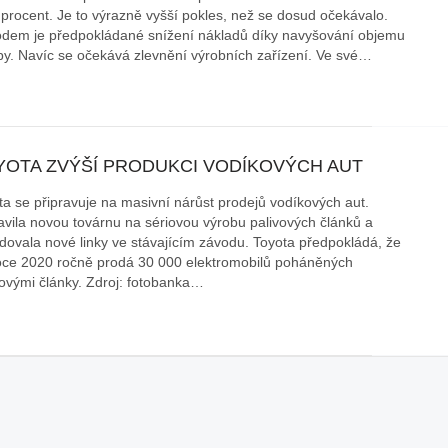
 procent. Je to výrazně vyšší pokles, než se dosud očekávalo.
áklady správného poutání
Zabavte děti na cestách
dem je předpokládané snížení nákladů díky navyšování objemu
autosedačky
by. Navíc se očekává zlevnění výrobních zařízení. Ve své…
překvapivé rady pro bezpečnou
stručně o autosedačkách
YOTA ZVÝŠÍ PRODUKCI VODÍKOVÝCH AUT
ta se připravuje na masivní nárůst prodejů vodíkových aut.
avila novou továrnu na sériovou výrobu palivových článků a
dovala nové linky ve stávajícím závodu. Toyota předpokládá, že
oce 2020 ročně prodá 30 000 elektromobilů poháněných
vovými články. Zdroj: fotobanka…