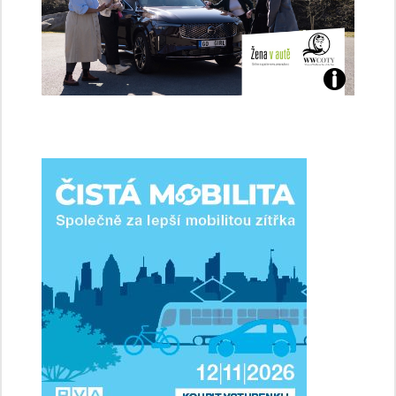
Jaké
jsme
ženy-
řidičky