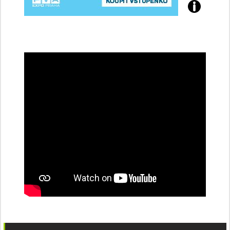
Přijďte
na
konferenci