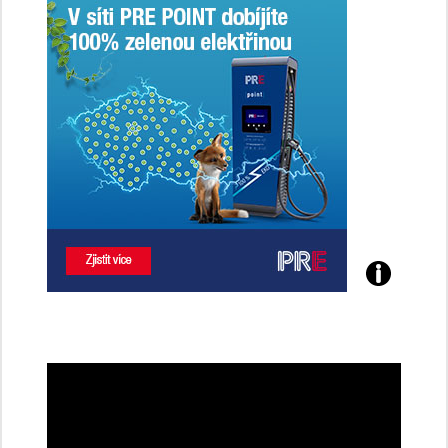
Poznejte
všechny
dobíjecí
stanice