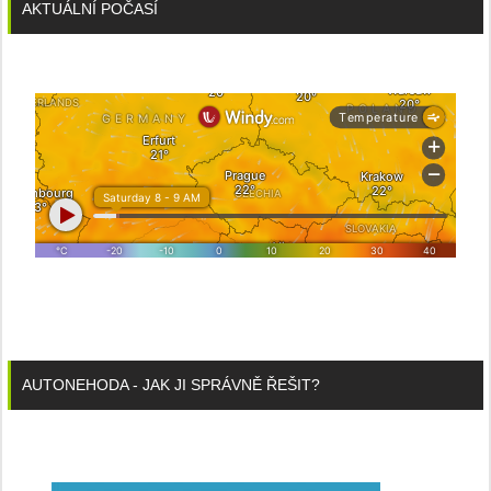
AKTUÁLNÍ POČASÍ
AUTONEHODA - JAK JI SPRÁVNĚ ŘEŠIT?