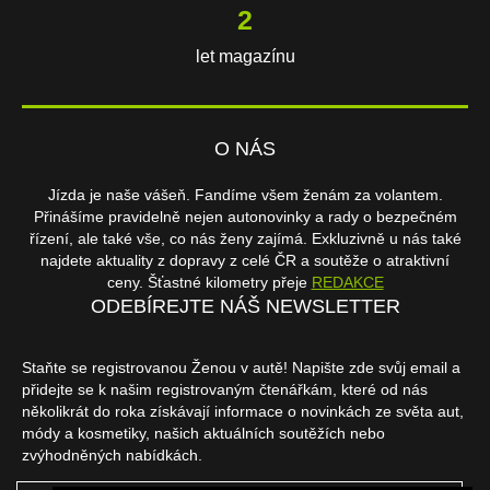
2
let magazínu
O NÁS
Jízda je naše vášeň. Fandíme všem ženám za volantem.
Přinášíme pravidelně nejen autonovinky a rady o bezpečném
řízení, ale také vše, co nás ženy zajímá. Exkluzivně u nás také
najdete aktuality z dopravy z celé ČR a soutěže o atraktivní
ceny. Šťastné kilometry přeje
REDAKCE
ODEBÍREJTE NÁŠ NEWSLETTER
Staňte se registrovanou Ženou v autě! Napište zde svůj email a
přidejte se k našim registrovaným čtenářkám, které od nás
několikrát do roka získávají informace o novinkách ze světa aut,
módy a kosmetiky, našich aktuálních soutěžích nebo
zvýhodněných nabídkách.