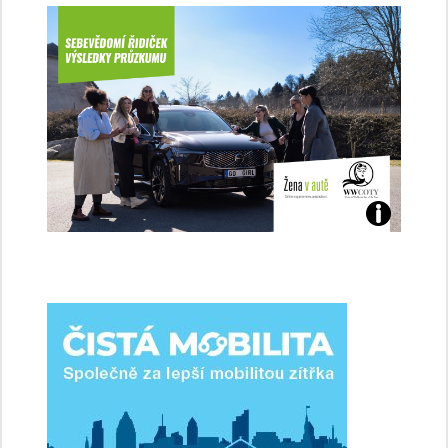
Jaké
jsme
ženy-
řidičky