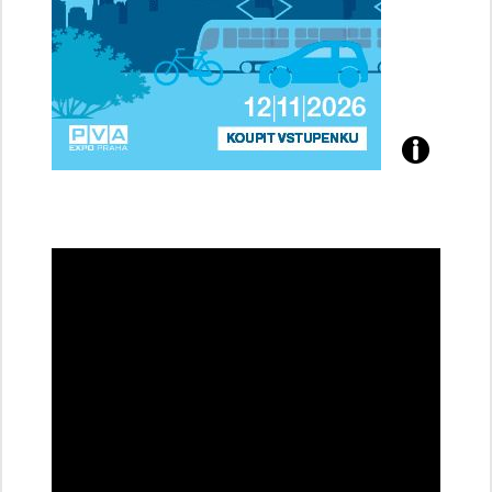
Přijďte
na
konferenci