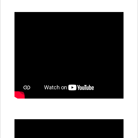
všechny
dobíjecí
stanice
PRE