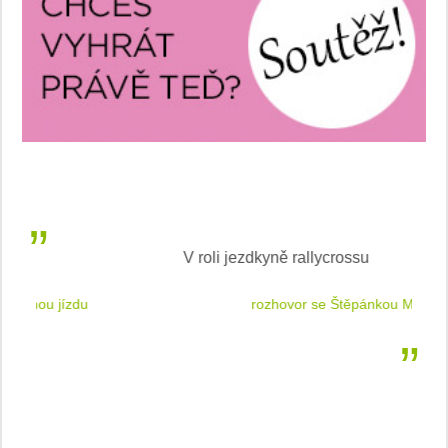
V roli jezdkyně rallycrossu
LEA
 jízdu
rozhovor se Štěpánkou Mottlovou