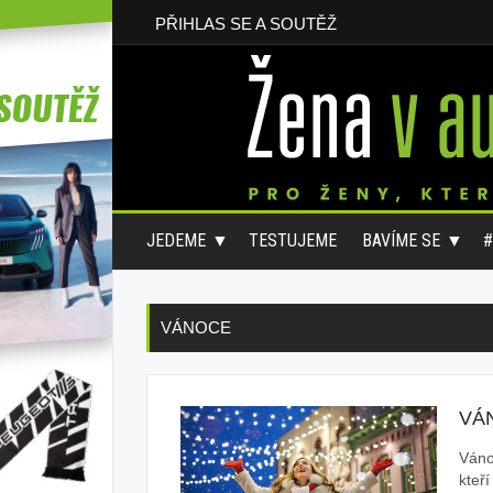
PŘIHLAS SE A SOUTĚŽ
JEDEME
TESTUJEME
BAVÍME SE
VÁNOCE
VÁ
Vánoc
kteř