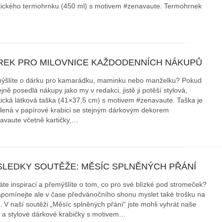
tického termohrnku (450 ml) s motivem #zenavaute. Termohrnek
REK PRO MILOVNICE KAŽDODENNÍCH NÁKUPŮ
ýšlíte o dárku pro kamarádku, maminku nebo manželku? Pokud
ejně posedlá nákupy jako my v redakci, jistě ji potěší stylová,
tická látková taška (41×37,5 cm) s motivem #zenavaute. Taška je
lená v papírové krabici se stejným dárkovým dekorem
avaute včetně kartičky,…
SLEDKY SOUTĚŽE: MĚSÍC SPLNĚNÝCH PŘÁNÍ
áte inspiraci a přemýšlíte o tom, co pro své blízké pod stromeček?
pomínejte ale v čase předvánočního shonu myslet také trošku na
. V naší soutěži „Měsíc splněných přání“ jste mohli vyhrát naše
 a stylové dárkové krabičky s motivem…