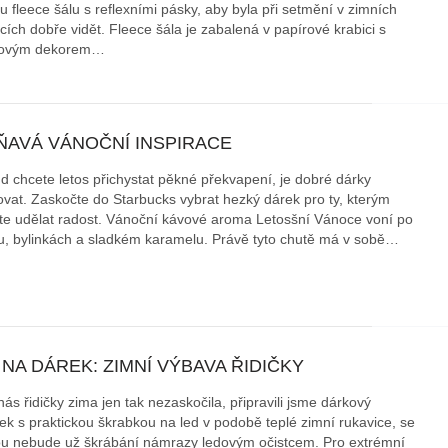
u fleece šálu s reflexními pásky, aby byla při setmění v zimních
cích dobře vidět. Fleece šála je zabalená v papírové krabici s
kovým dekorem…
ŇAVÁ VÁNOČNÍ INSPIRACE
d chcete letos přichystat pěkné překvapení, je dobré dárky
ovat. Zaskočte do Starbucks vybrat hezký dárek pro ty, kterým
te udělat radost. Vánoční kávové aroma Letosšní Vánoce voní po
u, bylinkách a sladkém karamelu. Právě tyto chutě má v sobě…
 NA DÁREK: ZIMNÍ VÝBAVA ŘIDIČKY
ás řidičky zima jen tak nezaskočila, připravili jsme dárkový
ček s praktickou škrabkou na led v podobě teplé zimní rukavice, se
ou nebude už škrábání námrazy ledovým očistcem. Pro extrémní