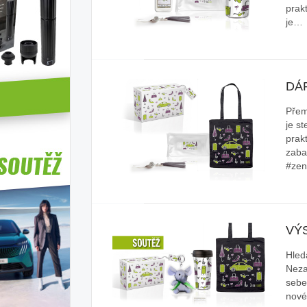
prak
je…
DÁ
Přem
je st
prak
zaba
#zen
VÝ
Hled
Neza
sebe
nové