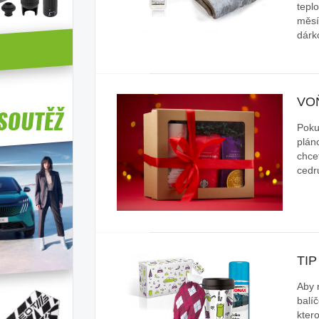
teplo
měsí
dár
VO
Poku
plán
chce
cedr
TIP
Aby n
balí
kter