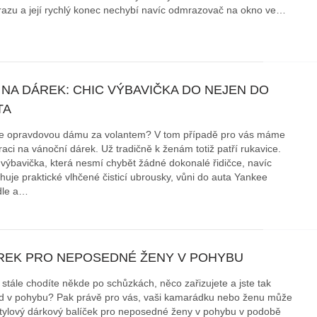
azu a její rychlý konec nechybí navíc odmrazovač na okno ve…
 NA DÁREK: CHIC VÝBAVIČKA DO NEJEN DO
TA
e opravdovou dámu za volantem? V tom případě pro vás máme
raci na vánoční dárek. Už tradičně k ženám totiž patří rukavice.
 výbavička, která nesmí chybět žádné dokonalé řidičce, navíc
huje praktické vlhčené čisticí ubrousky, vůni do auta Yankee
dle a…
REK PRO NEPOSEDNÉ ŽENY V POHYBU
 stále chodíte někde po schůzkách, něco zařizujete a jste tak
d v pohybu? Pak právě pro vás, vaši kamarádku nebo ženu může
stylový dárkový balíček pro neposedné ženy v pohybu v podobě