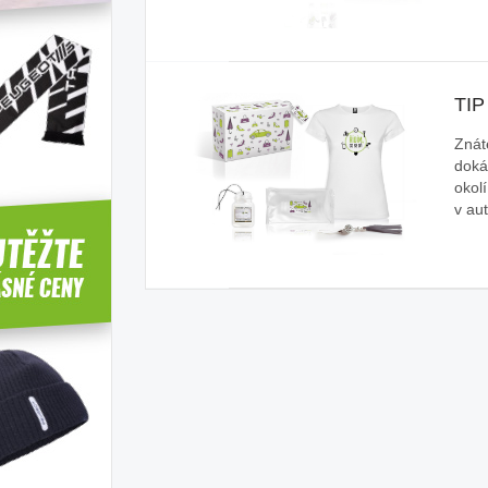
TIP
Znát
doká
okolí
v au