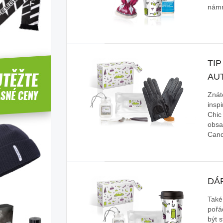
námr
TIP
AU
Znát
inspi
Chic
obsa
Can
DÁ
Také
pořá
být 