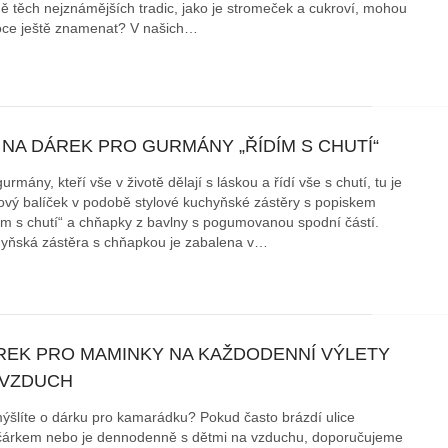
ě těch nejznámějších tradic, jako je stromeček a cukroví, mohou
ce ještě znamenat? V našich…
áklady správného poutání
Zabavte děti na cestách
autosedačky
překvapivé rady pro bezpečnou
stručně o autosedačkách
 NA DÁREK PRO GURMÁNY „ŘÍDÍM S CHUTÍ“
urmány, kteří vše v životě dělají s láskou a řídí vše s chutí, tu je
ový balíček v podobě stylové kuchyňské zástěry s popiskem
ím s chutí“ a chňapky z bavlny s pogumovanou spodní částí.
yňská zástěra s chňapkou je zabalena v…
REK PRO MAMINKY NA KAŽDODENNÍ VÝLETY
 VZDUCH
ýšlíte o dárku pro kamarádku? Pokud často brázdí ulice
čárkem nebo je dennodenně s dětmi na vzduchu, doporučujeme