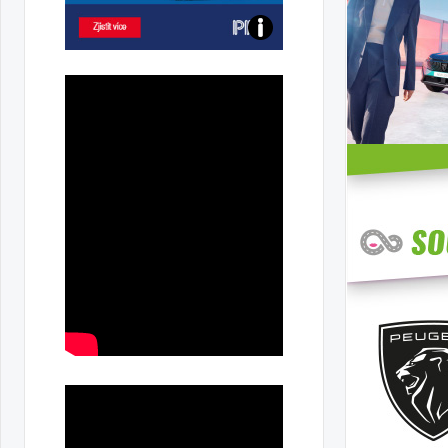
Poznejte
všechny
dobíjecí
stanice
PRE