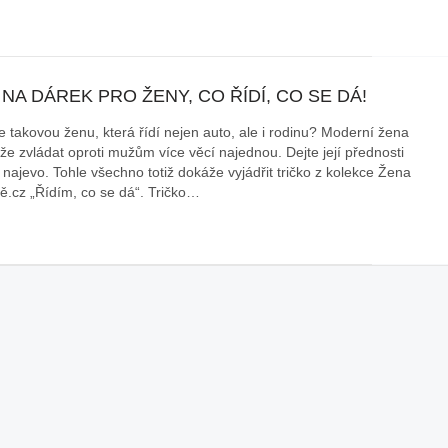
 NA DÁREK PRO ŽENY, CO ŘÍDÍ, CO SE DÁ!
e takovou ženu, která řídí nejen auto, ale i rodinu? Moderní žena
že zvládat oproti mužům více věcí najednou. Dejte její přednosti
 najevo. Tohle všechno totiž dokáže vyjádřit tričko z kolekce Žena
tě.cz „Řídím, co se dá“. Tričko…