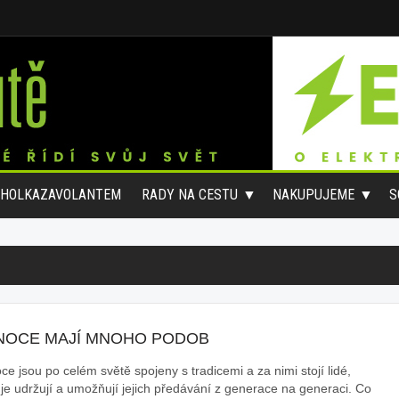
#HOLKAZAVOLANTEM
RADY NA CESTU
NAKUPUJEME
S
NOCE MAJÍ MNOHO PODOB
e jsou po celém světě spojeny s tradicemi a za nimi stojí lidé,
í je udržují a umožňují jejich předávání z generace na generaci. Co