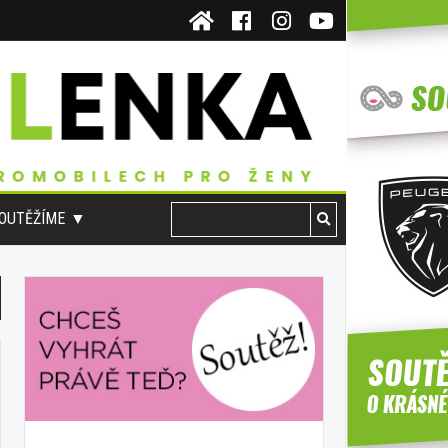
OUTĚŽÍME