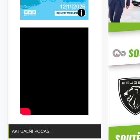
Přijďte
na
konferenci
AKTUÁLNÍ POČASÍ