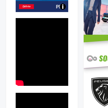
Poznejte
všechny
dobíjecí
stanice
PRE