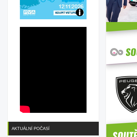
Přijďte
na
konferenci
AKTUÁLNÍ POČASÍ