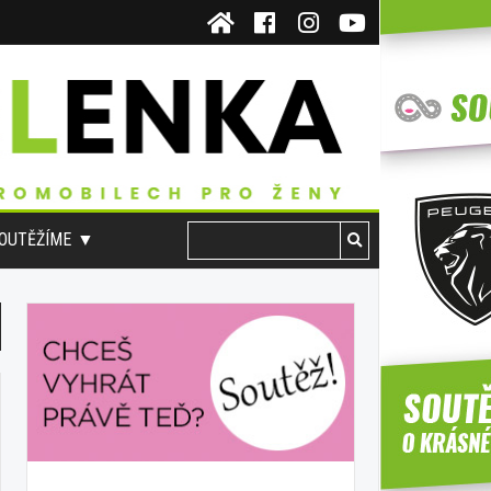
OUTĚŽÍME