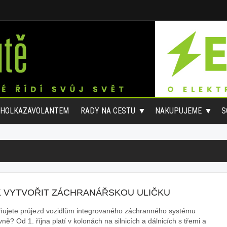
#HOLKAZAVOLANTEM
RADY NA CESTU
NAKUPUJEME
S
K VYTVOŘIT ZÁCHRANÁŘSKOU ULIČKU
ňujete průjezd vozidlům integrovaného záchranného systému
ně? Od 1. října platí v kolonách na silnicích a dálnicích s třemi a