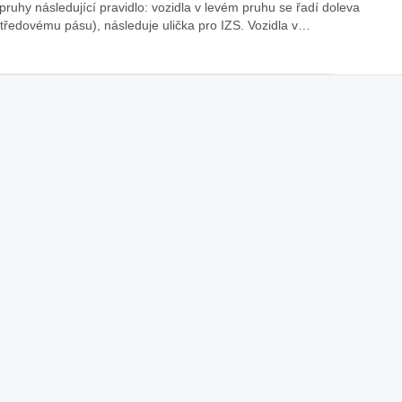
pruhy následující pravidlo: vozidla v levém pruhu se řadí doleva
středovému pásu), následuje ulička pro IZS. Vozidla v…
áklady správného poutání
Zabavte děti na cestách
autosedačky
překvapivé rady pro bezpečnou
stručně o autosedačkách