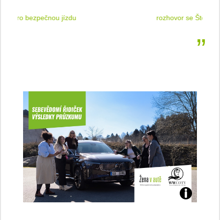
 jízdu
rozhovor se Štěpánkou Mottlovou
Jaké