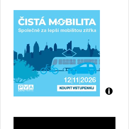
jsme
ženy-
řidičky
Přijďte
na
konferenci