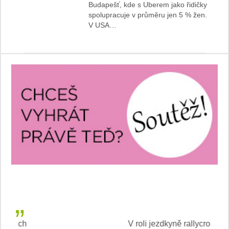
Budapešť, kde s Uberem jako řidičky
spolupracuje v průměru jen 5 % žen.
V USA…
V roli jezdkyně rallycrossu
LEA