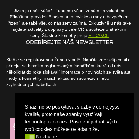
Jízda je naše vášeň. Fandíme všem ženám za volantem.
Přinášíme pravidelně nejen autonovinky a rady o bezpečném
řízení, ale také vše, co nás ženy zajímá. Exkluzivně u nás také
najdete aktuality z dopravy z celé ČR a soutěže o atraktivní
ceny. Šťastné kilometry přeje
REDAKCE
ODEBÍREJTE NÁŠ NEWSLETTER
Staňte se registrovanou Ženou v autě! Napište zde svůj email a
přidejte se k našim registrovaným čtenářkám, které od nás
několikrát do roka získávají informace o novinkách ze světa aut,
módy a kosmetiky, našich aktuálních soutěžích nebo
zvýhodněných nabídkách.
ODEBÍRAT
Snažíme se poskytovat služby v co nejvyšší
NAŠI PARTNEŘI
kvalitě, proto naše stránky využívají
technologii cookies. Povolení jednotlivých
typů cookies můžete ovládat níže.
Nezbytné
Nezbytné