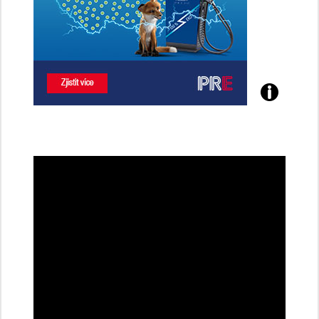
Poznejte
všechny
dobíjecí
stanice
PRE