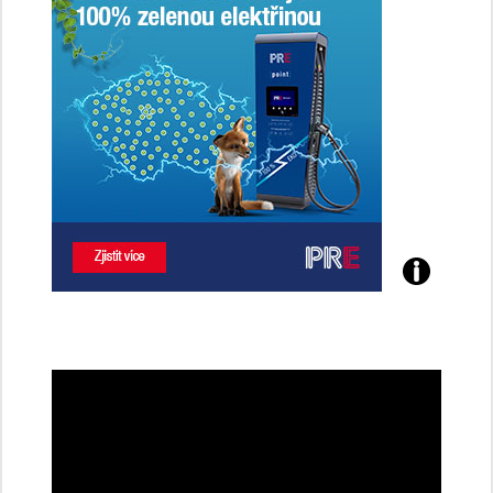
Poznejte
všechny
dobíjecí
stanice
PRE