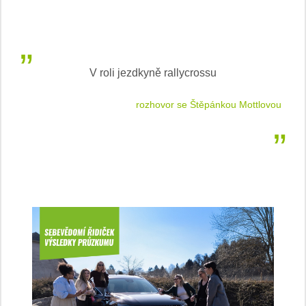
V roli jezdkyně rallycrossu
LEA
 jízdu
rozhovor se Štěpánkou Mottlovou