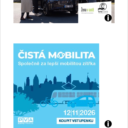
Jaké
jsme
ženy-
řidičky
Přijďte