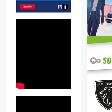
Poznejte
všechny
dobíjecí
stanice
PRE