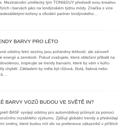
e. Mezinárodní umělecký tým TONI&GUY předvedl svou kreativu
třizích i barvách jako na londýnském týdnu módy. Značka s více
áklady správného poutání
Zabavte děti na cestách
šedesátiletými kořeny a oficiální partner londýnského…
autosedačky
překvapivé rady pro bezpečnou
stručně o autosedačkách
ENDY BARVY PRO LÉTO
vné odstíny letní sezóny jsou poháněny lehkostí, ale zároveň
é energií a zemitostí. Pokud zvažujete, které oblečení přibalit na
 dovolenou, inspirujte se trendy barvami, které by vám v kufru
ly chybět. Základem by měla být růžová, žlutá, fialová nebo
rá….
KÉ BARVY VOZŮ BUDOU VE SVĚTĚ IN?
gnéři BASF vyvíjejí odstíny pro automobilový průmysl za pomoci
oročního rozsáhlého výzkumu. Zjišťují globální trendy a předvídají
urní změny, které budou mít vliv na preference zákazníků v příštích