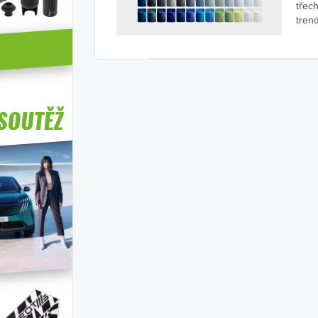
třec
tren