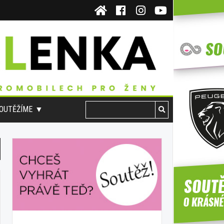
OUTĚŽÍME