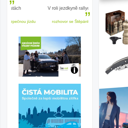
V roli jezdkyně rallycrossu
LEAF od Nissa
ženským a
 jízdu
rozhovor se Štěpánkou Mottlovou
Jaké
jsme
ženy-
řidičky