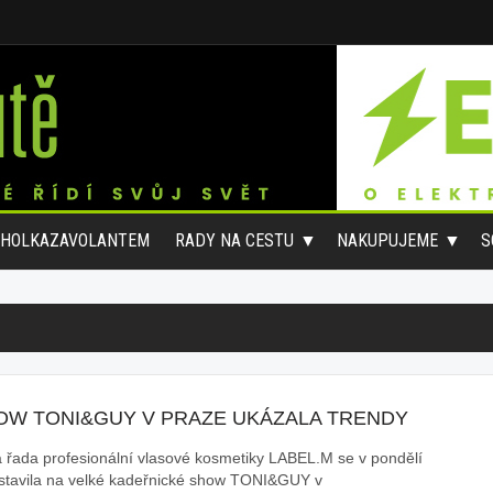
#HOLKAZAVOLANTEM
RADY NA CESTU
NAKUPUJEME
S
OW TONI&GUY V PRAZE UKÁZALA TRENDY
 řada profesionální vlasové kosmetiky LABEL.M se v pondělí
stavila na velké kadeřnické show TONI&GUY v