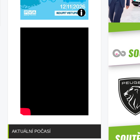
Přijďte
na
konferenci
AKTUÁLNÍ POČASÍ