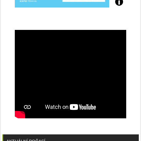
Přijďte
na
konferenci