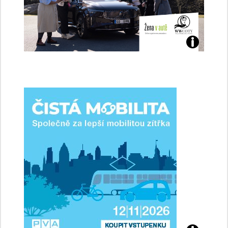
Jaké
jsme
ženy-
řidičky