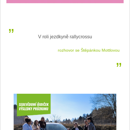
V roli jezdkyně rallycrossu
LEA
 jízdu
rozhovor se Štěpánkou Mottlovou