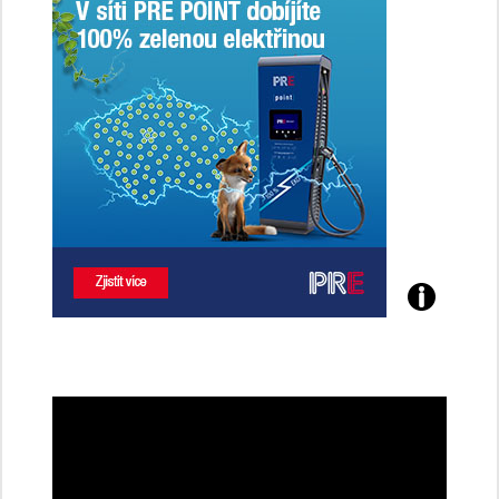
Poznejte
všechny
dobíjecí
stanice