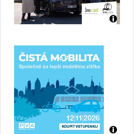
Jaké
jsme
ženy-
řidičky
Přijďte