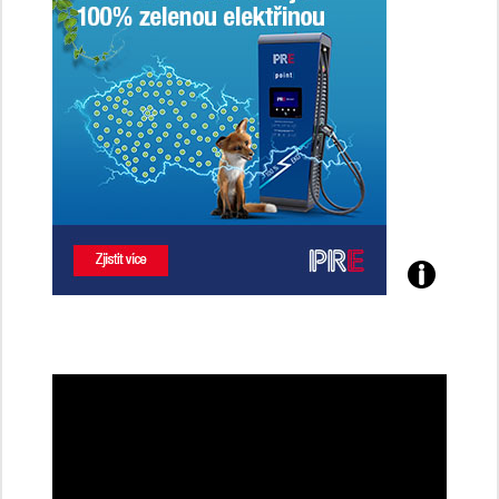
Poznejte
všechny
dobíjecí
stanice
PRE