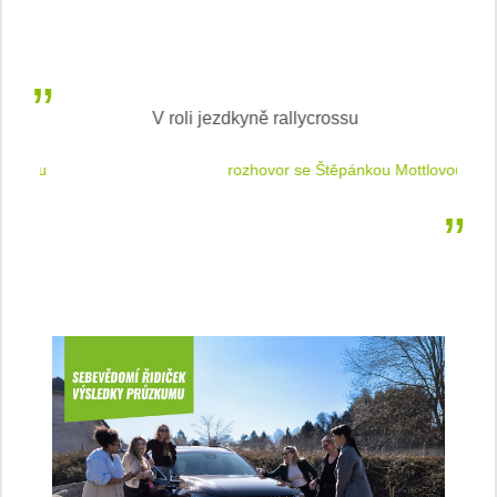
V roli jezdkyně rallycrossu
LEA
 jízdu
rozhovor se Štěpánkou Mottlovou