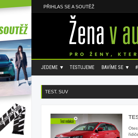
PŘIHLAS SE A SOUTĚŽ
JEDEME
TESTUJEME
BAVÍME SE
TEST. SUV
TE
Otes
řidič