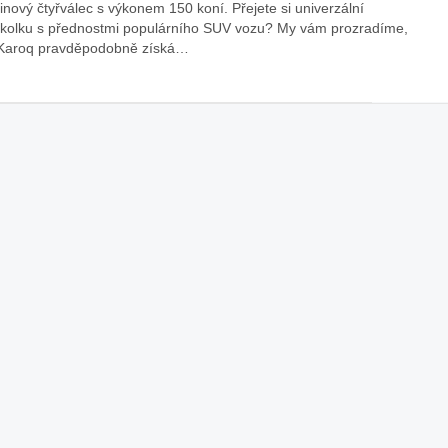
inový čtyřválec s výkonem 150 koní. Přejete si univerzální
kolku s přednostmi populárního SUV vozu? My vám prozradíme,
áklady správného poutání
Zabavte děti na cestách
Karoq pravděpodobně získá…
autosedačky
překvapivé rady pro bezpečnou
stručně o autosedačkách