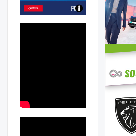
Poznejte
všechny
dobíjecí
stanice
PRE