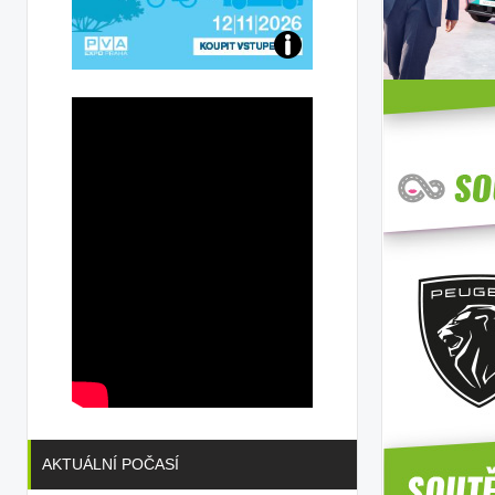
Přijďte
na
konferenci
AKTUÁLNÍ POČASÍ