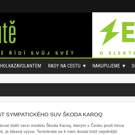
#HOLKAZAVOLANTEM
RADY NA CESTU
NAKUPUJEME
S
ST SYMPATICKÉHO SUV ŠKODA KAROQ
tovat další verzi modelu Škoda Karoq, kterým v Česku jezdí tisíce
ek, je lákavá výzva. Tentokráte se k nám dostal totiž nejsilnější