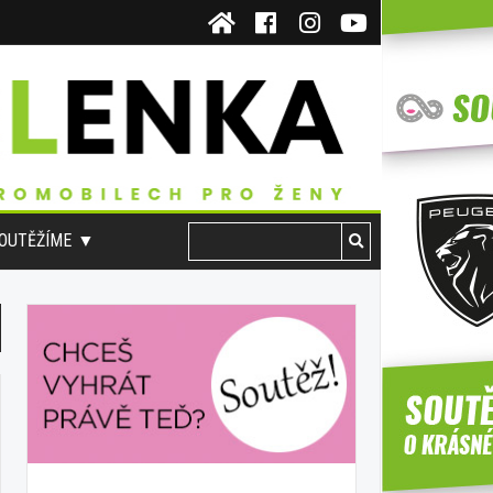
OUTĚŽÍME