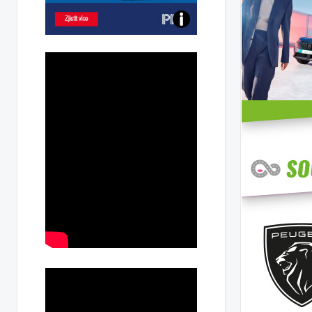
Poznejte
všechny
dobíjecí
stanice
PRE