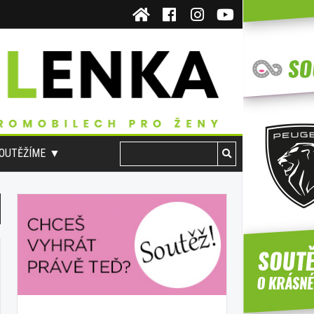
OUTĚŽÍME