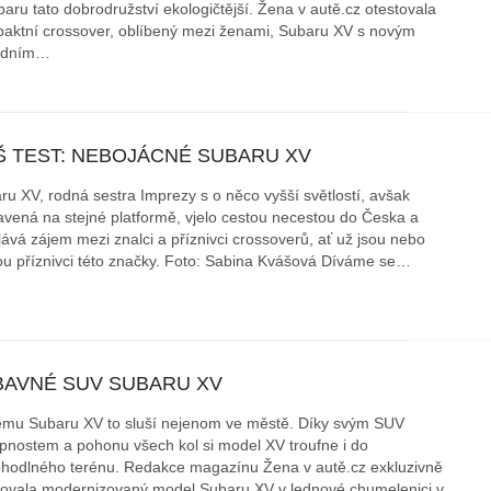
baru tato dobrodružství ekologičtější. Žena v autě.cz otestovala
aktní crossover, oblíbený mezi ženami, Subaru XV s novým
áklady správného poutání
Zabavte děti na cestách
idním…
autosedačky
překvapivé rady pro bezpečnou
stručně o autosedačkách
Š TEST: NEBOJÁCNÉ SUBARU XV
ru XV, rodná sestra Imprezy s o něco vyšší světlostí, avšak
avená na stejné platformě, vjelo cestou necestou do Česka a
lává zájem mezi znalci a příznivci crossoverů, ať už jsou nebo
ou příznivci této značky. Foto: Sabina Kvášová Díváme se…
BAVNÉ SUV SUBARU XV
mu Subaru XV to sluší nejenom ve městě. Díky svým SUV
pnostem a pohonu všech kol si model XV troufne i do
hodlného terénu. Redakce magazínu Žena v autě.cz exkluzivně
tovala modernizovaný model Subaru XV v lednové chumelenici v