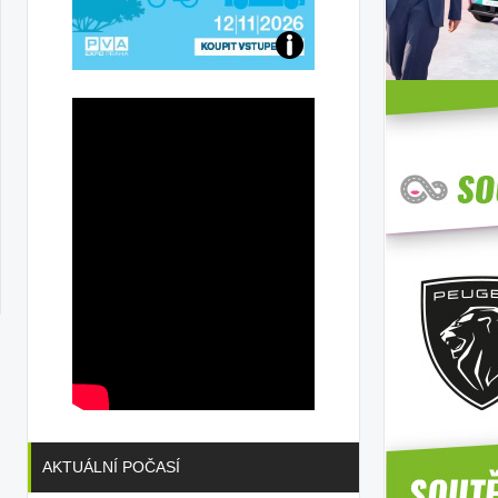
Přijďte
na
konferenci
AKTUÁLNÍ POČASÍ