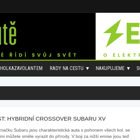
#HOLKAZAVOLANTEM
RADY NA CESTU
NAKUPUJEME
S
ST: HYBRIDNÍ CROSSOVER SUBARU XV
značku Subaru jsou charakteristická auta s pohonem všech kol, se
mi můžete směle vyrazit do přírody. V boji za nižší emise jsou teď