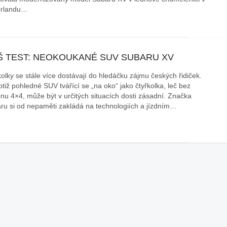
rlandu…
Š TEST: NEOKOUKANÉ SUV SUBARU XV
kolky se stále více dostávají do hledáčku zájmu českých řidiček.
otiž pohledné SUV tvářící se „na oko“ jako čtyřkolka, leč bez
nu 4×4, může být v určitých situacích dosti zásadní. Značka
ru si od nepaměti zakládá na technologiích a jízdním…