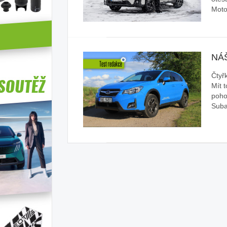
Moto
NÁ
Čtyř
Mít t
poho
Suba