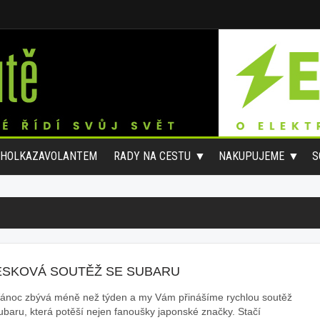
#HOLKAZAVOLANTEM
RADY NA CESTU
NAKUPUJEME
S
ESKOVÁ SOUTĚŽ SE SUBARU
ánoc zbývá méně než týden a my Vám přinášíme rychlou soutěž
ubaru, která potěší nejen fanoušky japonské značky. Stačí