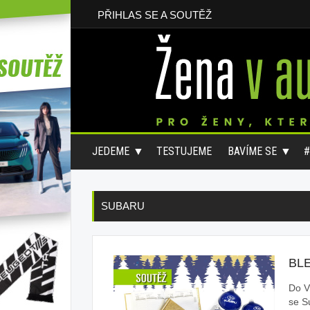
PŘIHLAS SE A SOUTĚŽ
JEDEME
TESTUJEME
BAVÍME SE
SUBARU
BL
Do V
se S