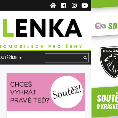
OUTĚŽÍME