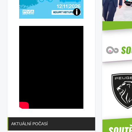
Přijďte
na
konferenci
AKTUÁLNÍ POČASÍ