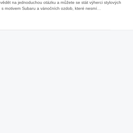
vědět na jednoduchou otázku a můžete se stát výherci stylových
ů s motivem Subaru a vánočních ozdob, které nesmí…
áklady správného poutání
Zabavte děti na cestách
autosedačky
překvapivé rady pro bezpečnou
stručně o autosedačkách