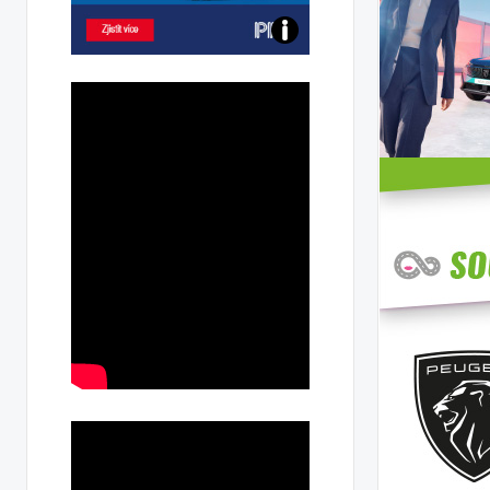
Poznejte
všechny
dobíjecí
stanice
PRE