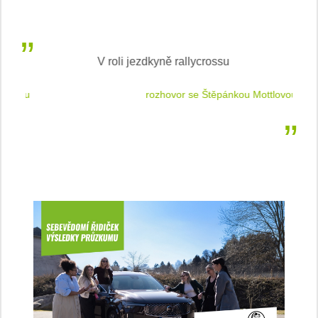
V roli jezdkyně rallycrossu
LEA
 jízdu
rozhovor se Štěpánkou Mottlovou