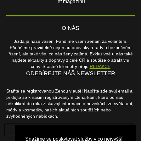
let magazínu
O NÁS
Jízda je naše vášeň. Fandíme všem ženám za volantem.
Přinášíme pravidelně nejen autonovinky a rady o bezpečném
řízení, ale také vše, co nás ženy zajímá. Exkluzivně u nás také
najdete aktuality z dopravy z celé ČR a soutěže o atraktivní
ceny. Šťastné kilometry přeje
REDAKCE
ODEBÍREJTE NÁŠ NEWSLETTER
Staňte se registrovanou Ženou v autě! Napište zde svůj email a
přidejte se k našim registrovaným čtenářkám, které od nás
několikrát do roka získávají informace o novinkách ze světa aut,
módy a kosmetiky, našich aktuálních soutěžích nebo
zvýhodněných nabídkách.
ODEBÍRAT
Snažíme se poskytovat služby v co nejvyšší
NAŠI PARTNEŘI