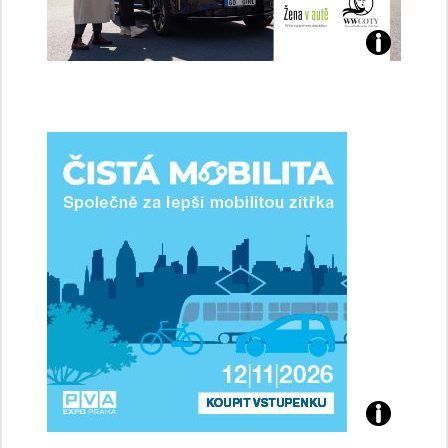
Jaké
jsme
ženy-
řidičky
Přijďte