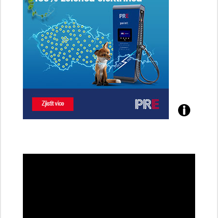
Poznejte
všechny
dobíjecí
stanice
PRE