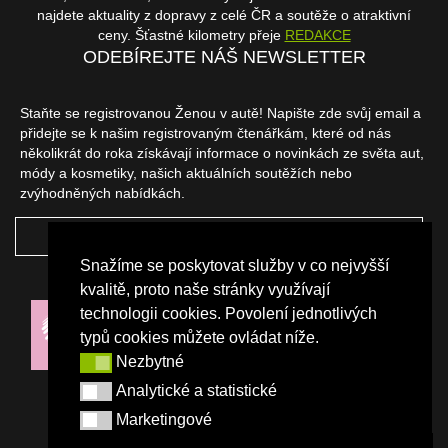
najdete aktuality z dopravy z celé ČR a soutěže o atraktivní
ceny. Šťastné kilometry přeje
REDAKCE
ODEBÍREJTE NÁŠ NEWSLETTER
Staňte se registrovanou Ženou v autě! Napište zde svůj email a
přidejte se k našim registrovaným čtenářkám, které od nás
několikrát do roka získávají informace o novinkách ze světa aut,
módy a kosmetiky, našich aktuálních soutěžích nebo
zvýhodněných nabídkách.
ODEBÍRAT
Snažíme se poskytovat služby v co nejvyšší
NAŠI PARTNEŘI
kvalitě, proto naše stránky využívají
technologii cookies. Povolení jednotlivých
typů cookies můžete ovládat níže.
Nezbytné
Nezbytné
Analytické a statistické
Analytické a statistické
Marketingové
Marketingové