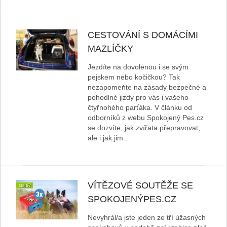
CESTOVÁNÍ S DOMÁCÍMI
MAZLÍČKY
Jezdíte na dovolenou i se svým
pejskem nebo kočičkou? Tak
nezapomeňte na zásady bezpečné a
pohodlné jizdy pro vás i vašeho
čtyřnohého parťáka. V článku od
odborníků z webu Spokojený Pes.cz
se dozvíte, jak zvířata přepravovat,
ale i jak jim…
VÍTĚZOVÉ SOUTĚŽE SE
SPOKOJENÝPES.CZ
Nevyhrál/a jste jeden ze tří úžasných