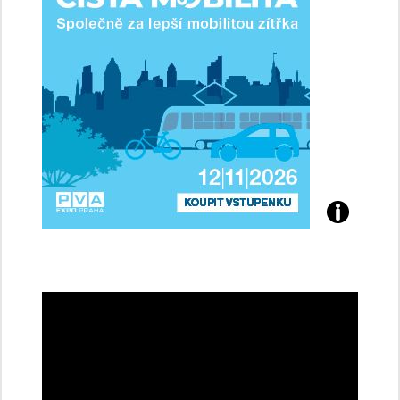
řidičky
Přijďte
na
konferenci