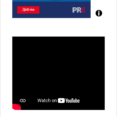
Poznejte
všechny
dobíjecí
stanice
PRE