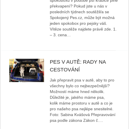
spokoboxů v podobě psí krabice plné
překvapení? Pokud jste u nás v
posledních týdnech soutěžil/a se
Spokojený Pes.cz, může být možná
jeden spokobox pro pejsky váš.
Vítěze soutěže najdete právě zde. 1.
– 3. cena…
PES V AUTĚ: RADY NA
CESTOVÁNÍ
Jak přepravit psa v autě, aby to pro
všechny bylo co nejbezpečnější?
Možností máme hned několik.
Důležité je, jakého máme psa,
kolik máme prostoru v autě a co je
pro našeho psa nejlépe snesitelné.
Foto: Sabina Kvášová Přepravování
psa podle zákona Zákon č….