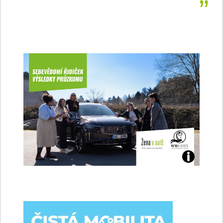
Jaké
jsme
ženy-