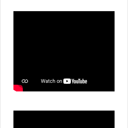
všechny
dobíjecí
stanice
PRE