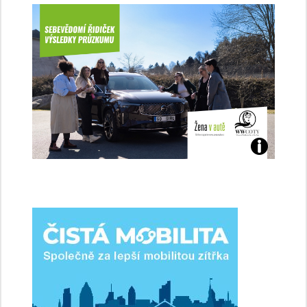
Jaké
jsme
ženy-
řidičky