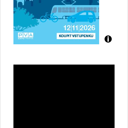
Přijďte
na
konferenci