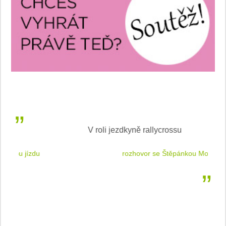
V roli jezdkyně rallycrossu
LEA
 jízdu
rozhovor se Štěpánkou Mottlovou