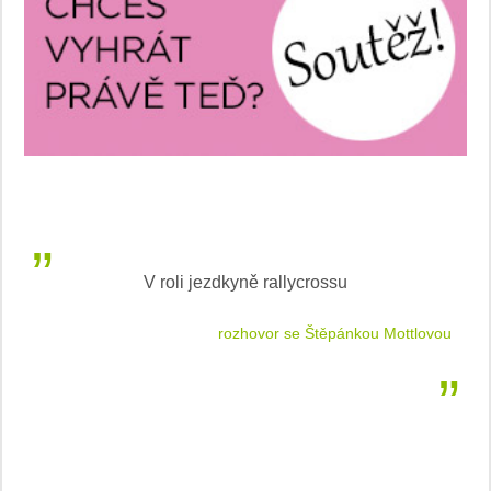
V roli jezdkyně rallycrossu
LEA
 jízdu
rozhovor se Štěpánkou Mottlovou