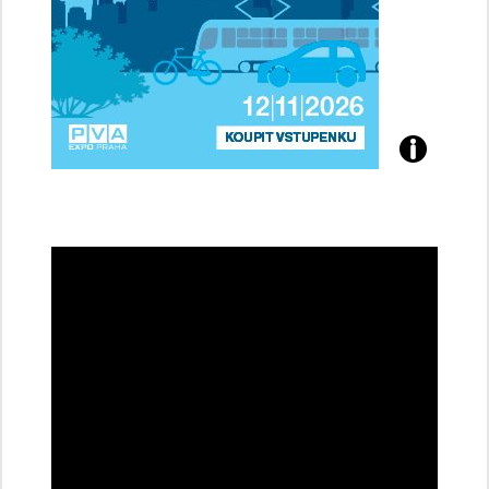
Přijďte
na
konferenci