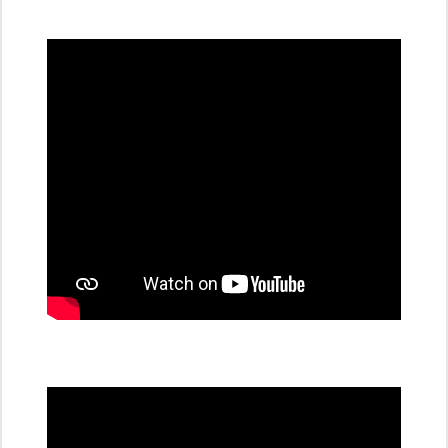
všechny
dobíjecí
stanice
PRE