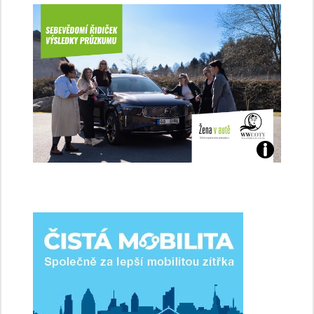
Jaké
jsme
ženy-
řidičky